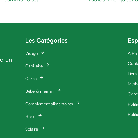
Les Catégories
Esp
Visage
À Pr
ie en
Cont
Capillaire
Livra
Corps
Méth
Bébé & maman
Condi
Complément alimentaires
Polit
Polit
Hiver
Solaire