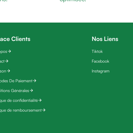
ace Clients
Nos Liens
opos
Tiktok
act
Facebook
ison
Instagram
odes De Paiement
tions Générales
ique de confidentialité
ique de remboursement