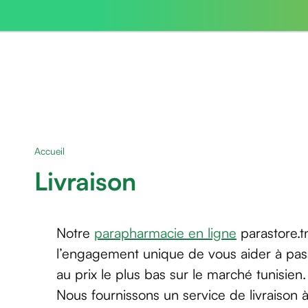
Packs
parastore
Pack
special
Pack
special
bebe
Accueil
et
maman
Livraison
Exclusif
parastore
Korean
Notre
parapharmacie en ligne
parastore.t
skincare
l’engagement unique de vous aider à pas
Coussin
de
au prix le plus bas sur le marché tunisien.
voyage
Nous fournissons un service de livraison à
Sarrah's