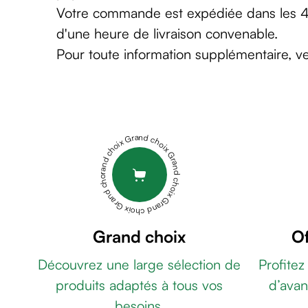
homme
Votre commande est expédiée dans les 48 
Nettoyant
d'une heure de livraison convenable.
&
gommage
Pour toute information supplémentaire, v
Soin
hydratant
homme
Soin
anti
Grand choix Grand choix Grand choix Grand choix Grand choix
age
homme
Rasage
Mousse,
crème
&
Grand choix
Of
gel
Découvrez une large sélection de
Profitez
de
rasage
produits adaptés à tous vos
d’avan
Après
besoins.