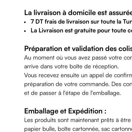
favorite
La livraison à domicile est assuré
Nature
&
7 DT frais de livraison sur toute la Tun
bio
La Livraison est gratuite pour toute
Aromathérapie
Huiles
Préparation et validation des colis
essentielles
Huiles
Au moment où vous avez passé votre co
végétales
arrive dans votre boîte de réception.
Matériel
Vous recevez ensuite un appel de confirma
médical
Claquettes
préparation de votre commande. Des contrôl
orthpédiques
et de passer à l'étape de l'emballage.
Matériel
médical
Emballage et Expédition :
Homme
Soin
Les produits sont maintenant prêts à être
visage
papier bulle, boîte cartonnée, sac carton