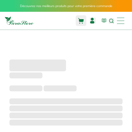
Découvrez nos meilleurs produits pour votre première commande
Packs
parastore
Pack
special
Pack
special
bebe
et
maman
Exclusif
parastore
Korean
skincare
Coussin