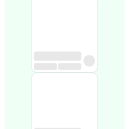
Soin
visage
homme
Nettoyant
&
gommage
Soin
hydratant
homme
Soin
anti
age
homme
Rasage
Mousse,
crème
&
gel
de