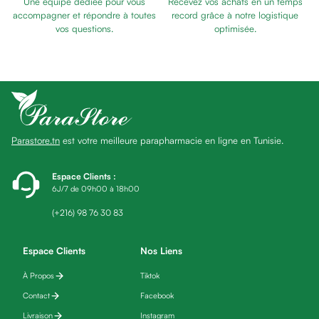
Une équipe dédiée pour vous
Recevez vos achats en un temps
Baume
P'TIT
accompagner et répondre à toutes
record grâce à notre logistique
Masque
vos questions.
optimisée.
BIOTIC
visage
Gommage
visage
Pains
nettoyants
Huile
Parastore.tn
est votre meilleure parapharmacie en ligne en Tunisie.
lavante
Crème
lavante
Espace Clients
:
6J/7 de 09h00 à 18h00
Mousse
nettoyante
(+216) 98 76 30 83
Soin
anti-
Espace Clients
Nos Liens
âge
À Propos
Tiktok
Sérum
anti-
Contact
Facebook
âge
Livraison
Instagram