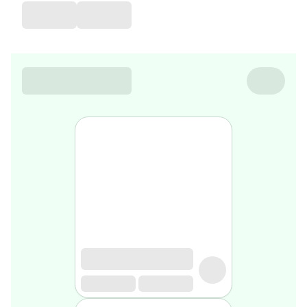
de
voyage
Sarrah's
favorite
Nature
&
bio
Aromathérapie
Huiles
essentielles
Huiles
végétales
Matériel
médical
Claquettes
orthpédiques
Matériel
médical
Homme