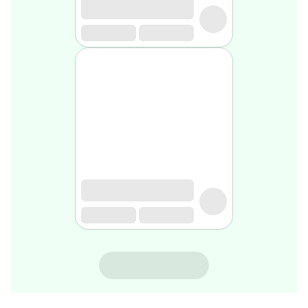
rasage
Après
rasage
Rasoir
&
accessoires
Douche
&
bain
homme
Douche
&
bain
homme
Déodorant
homme
Déodorant
homme
NATURALIUM