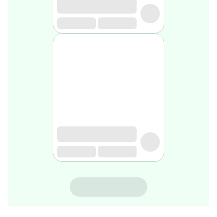
rasage
Après
rasage
Rasoir
&
accessoires
Douche
&
bain
homme
Douche
&
bain
homme
Déodorant
homme
Déodorant
homme
ALEONAT