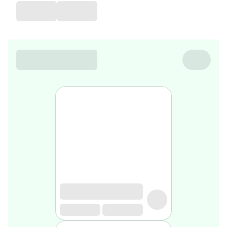
de
voyage
Sarrah's
favorite
Nature
&
bio
Aromathérapie
Huiles
essentielles
Huiles
végétales
Matériel
médical
Claquettes
orthpédiques
Matériel
médical
Homme