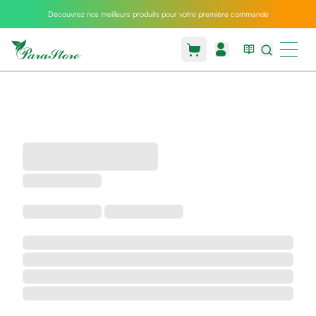
Découvrez nos meilleurs produits pour votre première commande
Packs
parastore
Pack
special
Pack
special
bebe
et
maman
Exclusif
parastore
Korean
skincare
Coussin