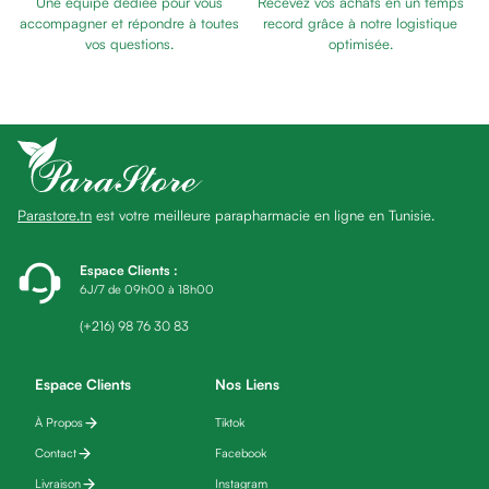
Une équipe dédiée pour vous
Recevez vos achats en un temps
Baume
SOMMEIL
accompagner et répondre à toutes
record grâce à notre logistique
Masque
vos questions.
optimisée.
visage
Gommage
visage
Pains
nettoyants
Huile
Parastore.tn
est votre meilleure parapharmacie en ligne en Tunisie.
lavante
Crème
lavante
Espace Clients
:
6J/7 de 09h00 à 18h00
Mousse
nettoyante
(+216) 98 76 30 83
Soin
anti-
Espace Clients
Nos Liens
âge
À Propos
Tiktok
Sérum
anti-
Contact
Facebook
âge
Livraison
Instagram