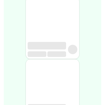
Soin
visage
homme
Nettoyant
&
gommage
Soin
hydratant
homme
Soin
anti
age
homme
Rasage
Mousse,
crème
&
gel
de