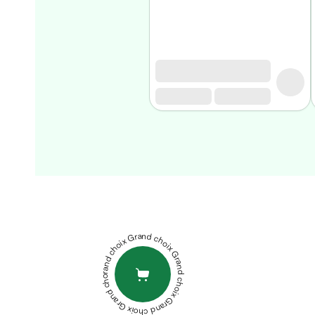
Homme
Soin
visage
homme
Nettoyant
&
gommage
Soin
hydratant
homme
Soin
STRIDERMA
anti
STRIVITE
age
CREME
homme
DÉPILATOIRE
Grand choix Grand choix Grand choix Grand choix Grand choix
Rasage
100ML
XEN
Mousse,
ADOL0R
crème
CREAM-
&
GEL
PHYTOTHERA
gel