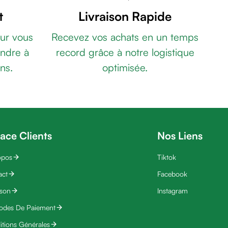
t
Livraison Rapide
ur vous
Recevez vos achats en un temps
ndre à
record grâce à notre logistique
ns.
optimisée.
ace Clients
Nos Liens
opos
Tiktok
act
Facebook
ison
Instagram
odes De Paiement
tions Générales