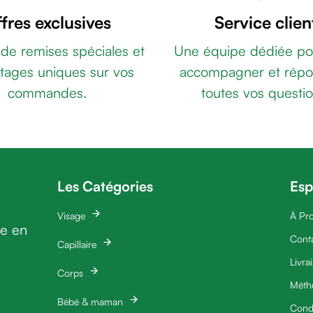
fres exclusives
Service clien
 de remises spéciales et
Une équipe dédiée po
tages uniques sur vos
accompagner et répo
commandes.
toutes vos questio
Les Catégories
Esp
Visage
À Pr
ie en
Cont
Capillaire
Livra
Corps
Méth
Bébé & maman
Condi