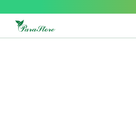
Packs
parastore
Pack
special
Pack
special
bebe
et
maman
Exclusif
parastore
Korean
skincare