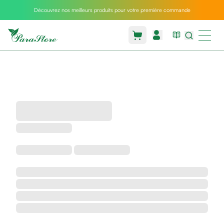
Découvrez nos meilleurs produits pour votre première commande
Packs
parastore
Pack
special
Pack
special
bebe
et
maman
Exclusif
parastore
Korean
skincare
Sarrah's