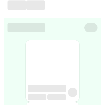
favorite
Coussin
de
voyage
Nesrine’s
favorite
Nature
&
bio
Aromathérapie
Huiles
essentielles
Huiles
végétales
Matériel
médical
Claquettes
orthpédiques
Matériel