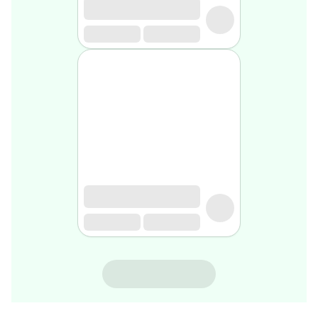
gel
de
rasage
Après
rasage
Rasoir
&
accessoires
Douche
&
bain
homme
Douche
&
bain
homme
Déodorant
homme
SVR