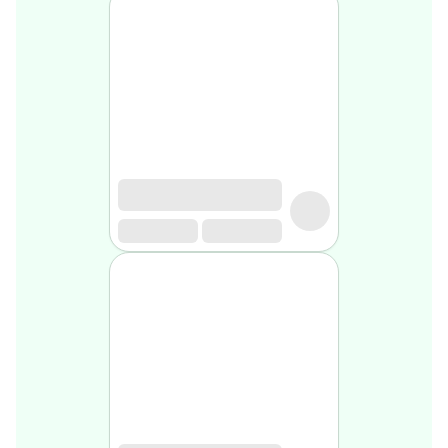
médical
Homme
Soin
visage
homme
Nettoyant
&
gommage
Soin
hydratant
homme
Soin
anti
age
homme
Rasage
Mousse,
crème
&