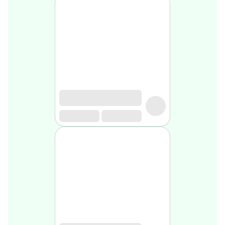
Soin
visage
homme
Nettoyant
&
gommage
Soin
hydratant
homme
Soin
anti
age
homme
Rasage
Mousse,
crème
&
gel
de