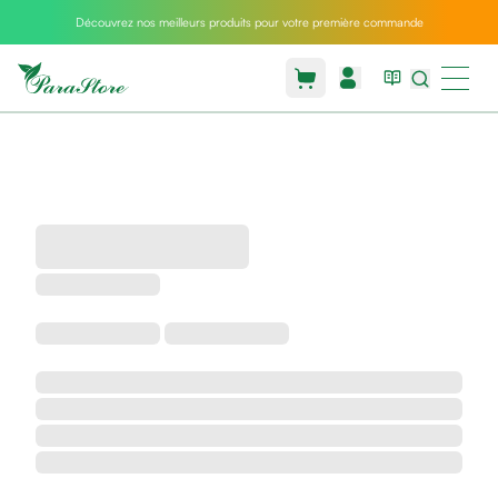
Découvrez nos meilleurs produits pour votre première commande
Packs
parastore
Pack
special
Pack
special
bebe
et
maman
Exclusif
parastore
Korean
skincare
Coussin