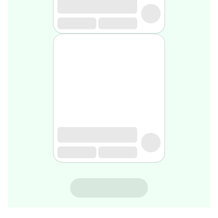
rasage
Après
rasage
Rasoir
&
accessoires
Douche
&
bain
homme
Douche
&
bain
homme
Déodorant
homme
Déodorant
homme
BIODERMA