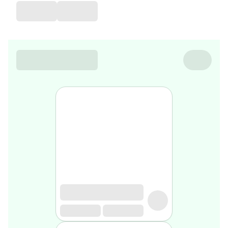
de
voyage
Sarrah's
favorite
Nature
&
bio
Aromathérapie
Huiles
essentielles
Huiles
végétales
Matériel
médical
Claquettes
orthpédiques
Matériel
médical
Homme