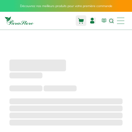
Découvrez nos meilleurs produits pour votre première commande
Packs
parastore
Pack
special
Pack
special
bebe
et
maman
Exclusif
parastore
Korean
skincare
Sarrah's