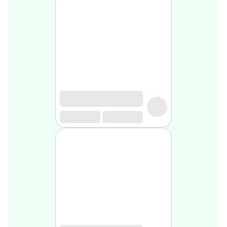
médical
Homme
Soin
visage
homme
Nettoyant
&
gommage
Soin
hydratant
homme
Soin
anti
age
homme
Rasage
Mousse,
crème
&