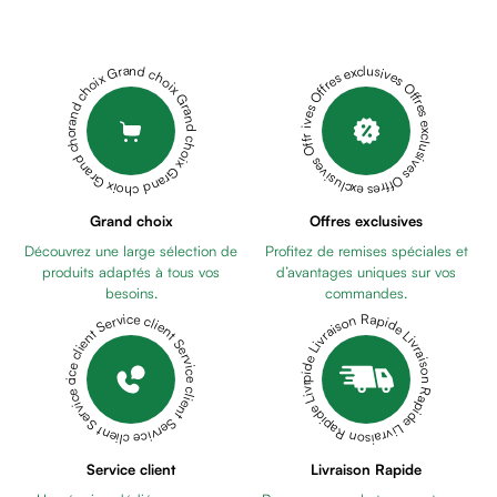
Déodorant
CAMOMIGEL
homme
15ML
BABY
Cheveux
PUR
Grand choix Grand choix Grand choix Grand choix Grand choix
Offres exclusives Offres exclusives Offres exclusives Offres exclusives Offres exclusives
Fortifiant
BIBERON
Anti
PC
chute
GIRAFFE
Anti
ANSES
pelliculaire
CHICCO
Cheveux
Grand choix
Offres exclusives
CORRECTEUR
blancs
Découvrez une large sélection de
Profitez de remises spéciales et
DE
Visage
produits adaptés à tous vos
d’avantages uniques sur vos
MAMELON
Nettoyant
besoins.
commandes.
0M+
MUSTELA
&
Livraison Rapide Livraison Rapide Livraison Rapide Livraison Rapide Livraison Rapide
Service client Service client Service client Service client Service client
EAU
démaquillant
RAFRAICHISSANTE
Lait
ET
démaquillant
COIFFANTE
Lotion
200ML
NINOSYL
Gel
SAVON
Service client
Livraison Rapide
lavant
BEBE