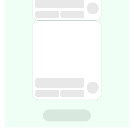
gel
de
rasage
Après
rasage
Rasoir
&
accessoires
Douche
&
bain
homme
Douche
&
bain
homme
Déodorant
homme
NINOSYL