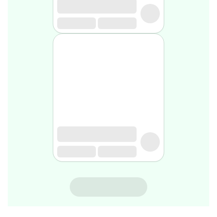
rasage
Après
rasage
Rasoir
&
accessoires
Douche
&
bain
homme
Douche
&
bain
homme
Déodorant
homme
Déodorant
homme
TYNOR