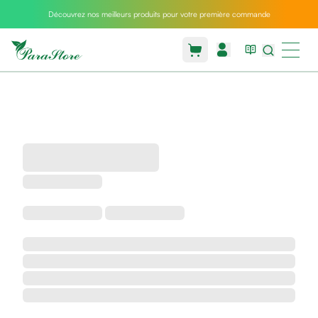
Découvrez nos meilleurs produits pour votre première commande
Packs
parastore
Pack
special
Pack
special
bebe
et
maman
Exclusif
parastore
Korean
skincare
Coussin