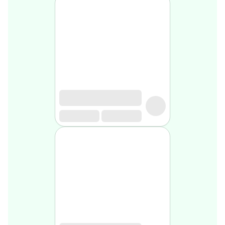
Soin
visage
homme
Nettoyant
&
gommage
Soin
hydratant
homme
Soin
anti
age
homme
Rasage
Mousse,
crème
&
gel
de