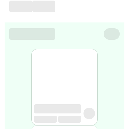
de
voyage
Sarrah's
favorite
Nature
&
bio
Aromathérapie
Huiles
essentielles
Huiles
végétales
Matériel
médical
Claquettes
orthpédiques
Matériel
médical
Homme