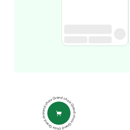
Homme
Soin
visage
homme
Nettoyant
&
gommage
Soin
hydratant
homme
Soin
SVR
anti
BIOTIC
age
HYALU
homme
GELEE
Grand choix Grand choix Grand choix Grand choix Grand choix
Rasage
REGENERANTE
Mousse,
REPULPANTE
crème
50ML
ACM
&
VITIX
gel