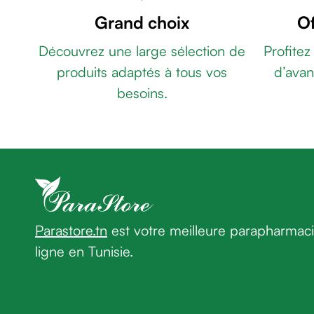
-
de
Grand choix
Of
GEL
rasage
REGULATEUR
Après
Découvrez une large sélection de
Profitez
DE
rasage
produits adaptés à tous vos
d’avan
LA
Rasoir
DEPIGMENTATION
besoins.
&
20ML
BEESLINE
accessoires
ADAPTOGEN
Douche
CREME
&
BARRIERE
bain
50ML
NOVACLEAR
homme
GLUTA
Douche
WHITE
&
PLUS
Parastore.tn
est votre meilleure parapharmac
bain
NETTOYANT
homme
ligne en Tunisie.
VISAGE
Déodorant
150ML
THÉRAPY
homme
CRÈME
Déodorant
HYDRA