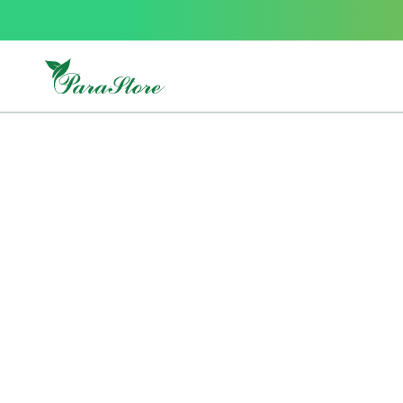
Packs
parastore
Pack
special
Pack
special
bebe
et
maman
Exclusif
parastore
Korean
skincare