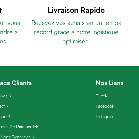
t
Livraison Rapide
ur vous
Recevez vos achats en un temps
ndre à
record grâce à notre logistique
ns.
optimisée.
ace Clients
Nos Liens
opos
Tiktok
act
Facebook
ison
Instagram
odes De Paiement
tions Générales