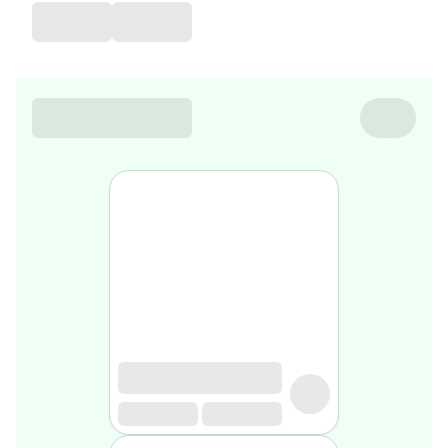
de
voyage
Sarrah's
favorite
Nature
&
bio
Aromathérapie
Huiles
essentielles
Huiles
végétales
Matériel
médical
Claquettes
orthpédiques
Matériel
médical
Homme