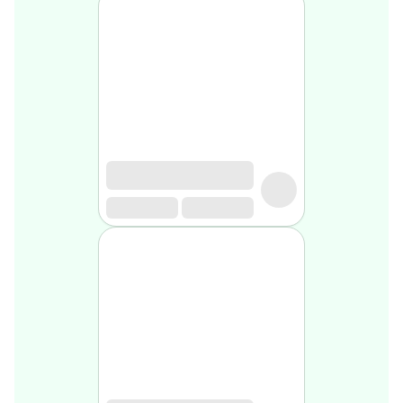
Soin
visage
homme
Nettoyant
&
gommage
Soin
hydratant
homme
Soin
anti
age
homme
Rasage
Mousse,
crème
&
gel
de