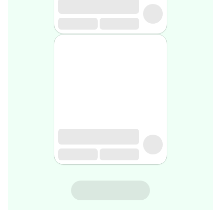
rasage
Après
rasage
Rasoir
&
accessoires
Douche
&
bain
homme
Douche
&
bain
homme
Déodorant
homme
Déodorant
homme
SVR