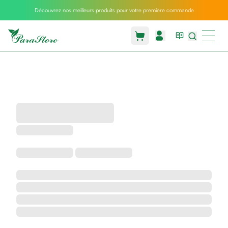
Découvrez nos meilleurs produits pour votre première commande
Packs
parastore
Pack
special
Pack
special
bebe
et
maman
Exclusif
parastore
Korean
skincare
Coussin