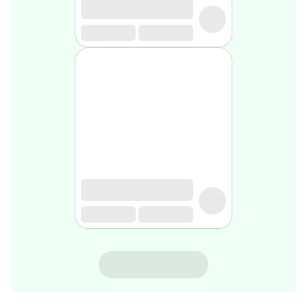
rasage
Après
rasage
Rasoir
&
accessoires
Douche
&
bain
homme
Douche
&
bain
homme
Déodorant
homme
Déodorant
homme
ALEONAT