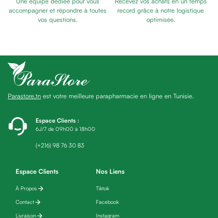
Une équipe dédiée pour vous
Recevez vos achats en un temps
Baume
SOMMEIL
accompagner et répondre à toutes
record grâce à notre logistique
Masque
vos questions.
optimisée.
visage
Gommage
visage
Pains
nettoyants
Huile
Parastore.tn
est votre meilleure parapharmacie en ligne en Tunisie.
lavante
Crème
lavante
Espace Clients
:
6J/7 de 09h00 à 18h00
Mousse
nettoyante
(+216) 98 76 30 83
Soin
anti-
Espace Clients
Nos Liens
âge
À Propos
Tiktok
Sérum
anti-
Contact
Facebook
âge
Livraison
Instagram