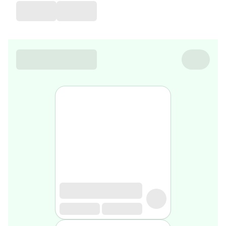
de
voyage
Sarrah's
favorite
Nature
&
bio
Aromathérapie
Huiles
essentielles
Huiles
végétales
Matériel
médical
Claquettes
orthpédiques
Matériel
médical
Homme