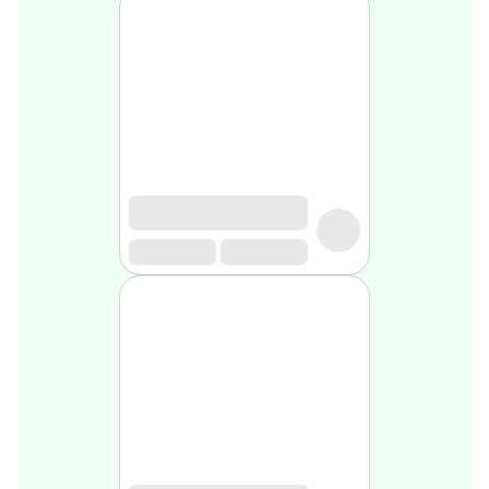
Soin
visage
homme
Nettoyant
&
gommage
Soin
hydratant
homme
Soin
anti
age
homme
Rasage
Mousse,
crème
&
gel
de