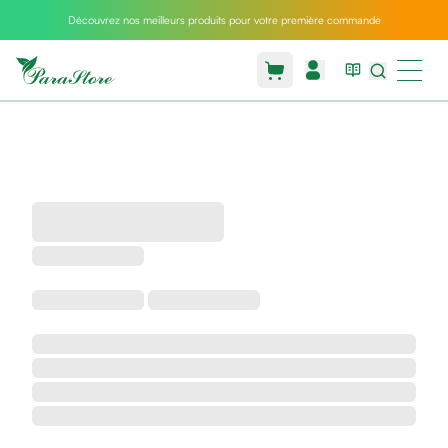
Découvrez nos meilleurs produits pour votre première commande
Packs
parastore
Pack
special
Pack
special
bebe
et
maman
Exclusif
parastore
Korean
skincare
Coussin