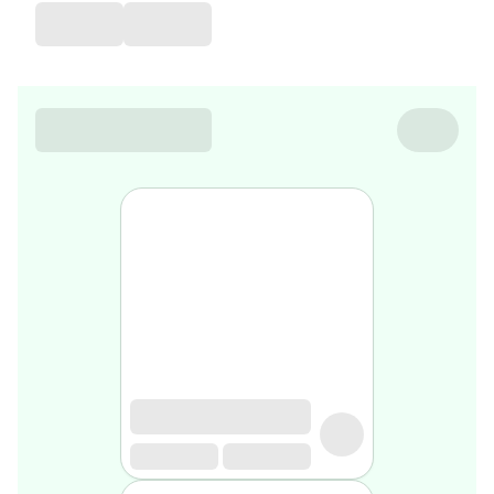
de
voyage
Sarrah's
favorite
Nature
&
bio
Aromathérapie
Huiles
essentielles
Huiles
végétales
Matériel
médical
Claquettes
orthpédiques
Matériel
médical
Homme