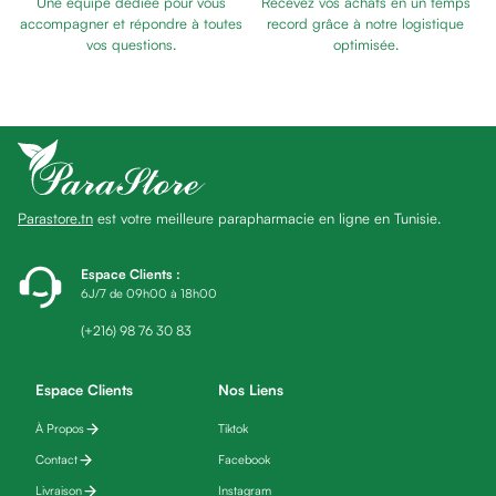
Une équipe dédiée pour vous
Recevez vos achats en un temps
Baume
SOMMEIL
accompagner et répondre à toutes
record grâce à notre logistique
Masque
vos questions.
optimisée.
visage
Gommage
visage
Pains
nettoyants
Huile
Parastore.tn
est votre meilleure parapharmacie en ligne en Tunisie.
lavante
Crème
lavante
Espace Clients
:
6J/7 de 09h00 à 18h00
Mousse
nettoyante
(+216) 98 76 30 83
Soin
anti-
Espace Clients
Nos Liens
âge
À Propos
Tiktok
Sérum
anti-
Contact
Facebook
âge
Livraison
Instagram