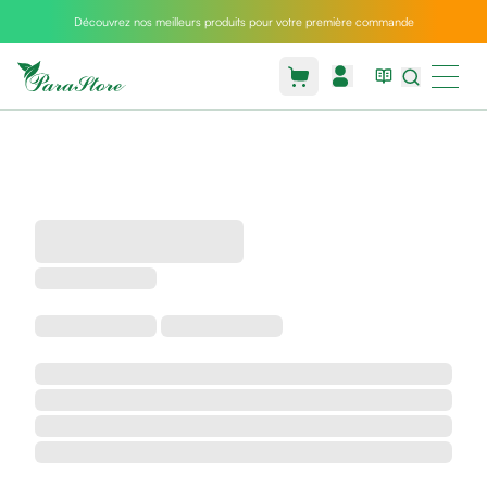
Découvrez nos meilleurs produits pour votre première commande
Packs
parastore
Pack
special
Pack
special
bebe
et
maman
Exclusif
parastore
Korean
skincare
Coussin