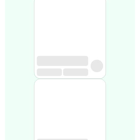
Soin
visage
homme
Nettoyant
&
gommage
Soin
hydratant
homme
Soin
anti
age
homme
Rasage
Mousse,
crème
&
gel
de