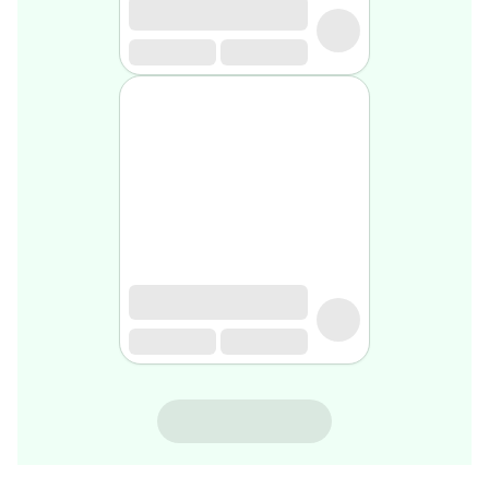
rasage
Après
rasage
Rasoir
&
accessoires
Douche
&
bain
homme
Douche
&
bain
homme
Déodorant
homme
Déodorant
homme
ALEONAT