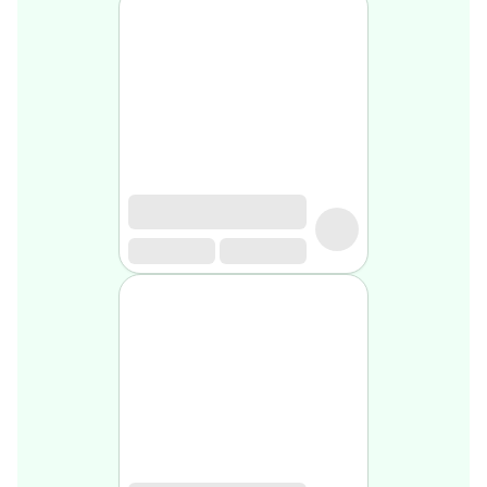
Soin
visage
homme
Nettoyant
&
gommage
Soin
hydratant
homme
Soin
anti
age
homme
Rasage
Mousse,
crème
&
gel
de