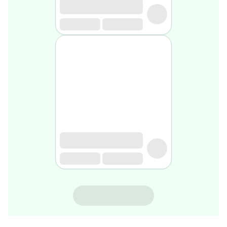
rasage
Après
rasage
Rasoir
&
accessoires
Douche
&
bain
homme
Douche
&
bain
homme
Déodorant
homme
Déodorant
homme
ALEONAT