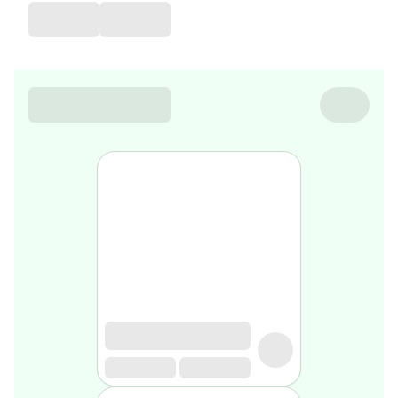
de
voyage
Sarrah's
favorite
Nature
&
bio
Aromathérapie
Huiles
essentielles
Huiles
végétales
Matériel
médical
Claquettes
orthpédiques
Matériel
médical
Homme