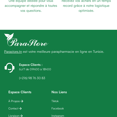
Une équipe dédiée pour vous
Recevez vos achats en un temps
Baume
SOMMEIL
accompagner et répondre à toutes
record grâce à notre logistique
Masque
vos questions.
optimisée.
visage
Gommage
visage
Pains
nettoyants
Huile
Parastore.tn
est votre meilleure parapharmacie en ligne en Tunisie.
lavante
Crème
lavante
Espace Clients
:
6J/7 de 09h00 à 18h00
Mousse
nettoyante
(+216) 98 76 30 83
Soin
anti-
Espace Clients
Nos Liens
âge
À Propos
Tiktok
Sérum
anti-
Contact
Facebook
âge
Livraison
Instagram