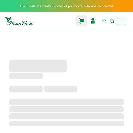
Découvrez nos meilleurs produits pour votre première commande
Packs
parastore
Pack
special
Pack
special
bebe
et
maman
Exclusif
parastore
Korean
skincare
Coussin