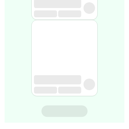
rasage
Après
rasage
Rasoir
&
accessoires
Douche
&
bain
homme
Douche
&
bain
homme
Déodorant
homme
Déodorant
homme
TYNOR