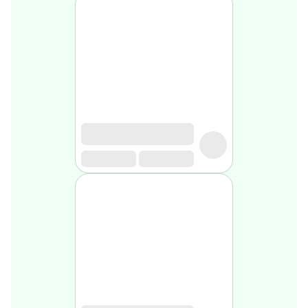
Soin
visage
homme
Nettoyant
&
gommage
Soin
hydratant
homme
Soin
anti
age
homme
Rasage
Mousse,
crème
&
gel
de