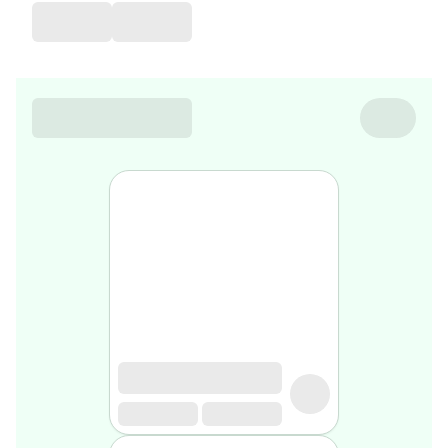
de
voyage
Sarrah's
favorite
Nature
&
bio
Aromathérapie
Huiles
essentielles
Huiles
végétales
Matériel
médical
Claquettes
orthpédiques
Matériel
médical
Homme