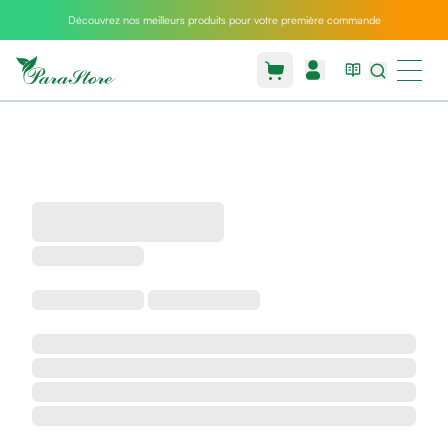
Découvrez nos meilleurs produits pour votre première commande
Packs
parastore
Pack
special
Pack
special
bebe
et
maman
Exclusif
parastore
Korean
skincare
Coussin