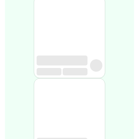
Soin
visage
homme
Nettoyant
&
gommage
Soin
hydratant
homme
Soin
anti
age
homme
Rasage
Mousse,
crème
&
gel
de