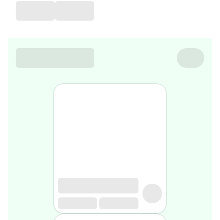
de
voyage
Sarrah's
favorite
Nature
&
bio
Aromathérapie
Huiles
essentielles
Huiles
végétales
Matériel
médical
Claquettes
orthpédiques
Matériel
médical
Homme