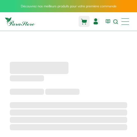
Découvrez nos meilleurs produits pour votre première commande
Packs
parastore
Pack
special
Pack
special
bebe
et
maman
Exclusif
parastore
Korean
skincare
Coussin