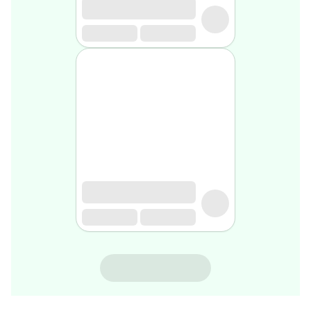
rasage
Après
rasage
Rasoir
&
accessoires
Douche
&
bain
homme
Douche
&
bain
homme
Déodorant
homme
Déodorant
homme
NINOSYL