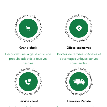
Cheveux
CAMOMIGEL
Fortifiant
15ML
BABY
Anti
PUR
Grand choix Grand choix Grand choix Grand choix Grand choix
Offres exclusives Offres exclusives Offres exclusives Offres exclusives Offres exclusives
chute
BIBERON
Anti
PC
pelliculaire
GIRAFFE
Cheveux
ANSES
blancs
CHICCO
Visage
Grand choix
Offres exclusives
CORRECTEUR
Nettoyant
Découvrez une large sélection de
Profitez de remises spéciales et
DE
&
produits adaptés à tous vos
d’avantages uniques sur vos
MAMELON
démaquillant
besoins.
commandes.
0M+
MUSTELA
Lait
Livraison Rapide Livraison Rapide Livraison Rapide Livraison Rapide Livraison Rapide
Service client Service client Service client Service client Service client
EAU
démaquillant
RAFRAICHISSANTE
Lotion
ET
Gel
COIFFANTE
lavant
200ML
NINOSYL
Eau
SAVON
Service client
Livraison Rapide
micellaire
BEBE