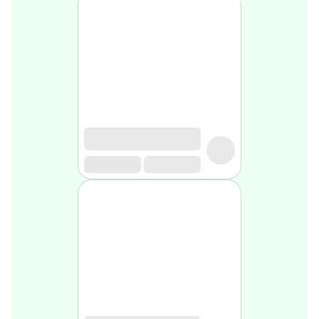
Soin
visage
homme
Nettoyant
&
gommage
Soin
hydratant
homme
Soin
anti
age
homme
Rasage
Mousse,
crème
&
gel
de