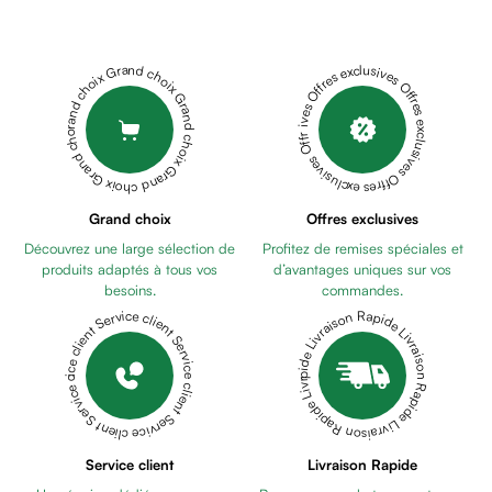
Cheveux
SAVON
Fortifiant
BEBE
Anti
100GR
BABY
Grand choix Grand choix Grand choix Grand choix Grand choix
Offres exclusives Offres exclusives Offres exclusives Offres exclusives Offres exclusives
chute
PUR
Anti
BIBERON
pelliculaire
PC
Cheveux
GIRAFFE
blancs
ANSES
Visage
Grand choix
Offres exclusives
MUSTELA
Nettoyant
Découvrez une large sélection de
Profitez de remises spéciales et
EAU
&
produits adaptés à tous vos
d’avantages uniques sur vos
RAFRAICHISSANTE
démaquillant
besoins.
commandes.
ET
Lait
Livraison Rapide Livraison Rapide Livraison Rapide Livraison Rapide Livraison Rapide
Service client Service client Service client Service client Service client
COIFFANTE
démaquillant
200ML
NINOSYL
Lotion
CAMOMIGEL
Gel
15ML
NINOSYL
lavant
GEL
Eau
LAVANT
Service client
Livraison Rapide
micellaire
CHEVEUX