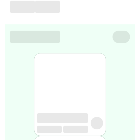
de
voyage
Sarrah's
favorite
Nature
&
bio
Aromathérapie
Huiles
essentielles
Huiles
végétales
Matériel
médical
Claquettes
orthpédiques
Matériel
médical
Homme