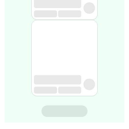
rasage
Après
rasage
Rasoir
&
accessoires
Douche
&
bain
homme
Douche
&
bain
homme
Déodorant
homme
Déodorant
homme
NINOSYL