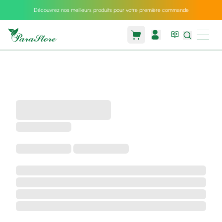
Découvrez nos meilleurs produits pour votre première commande
Packs
parastore
Pack
special
Pack
special
bebe
et
maman
Exclusif
parastore
Korean
skincare
Coussin