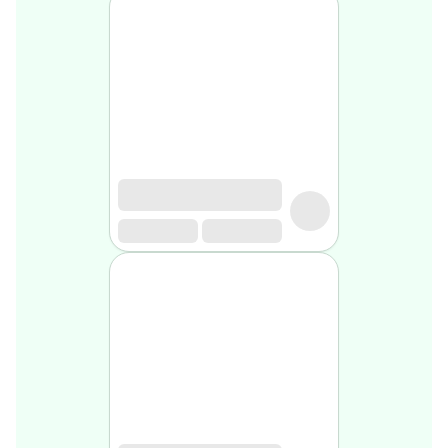
Soin
visage
homme
Nettoyant
&
gommage
Soin
hydratant
homme
Soin
anti
age
homme
Rasage
Mousse,
crème
&
gel
de