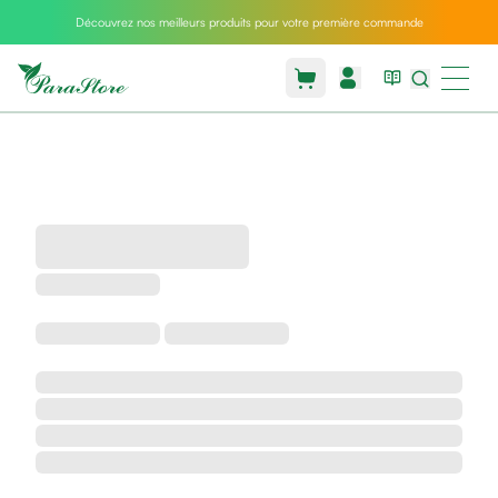
Découvrez nos meilleurs produits pour votre première commande
Packs
parastore
Pack
special
Pack
special
bebe
et
maman
Exclusif
parastore
Korean
skincare
Coussin