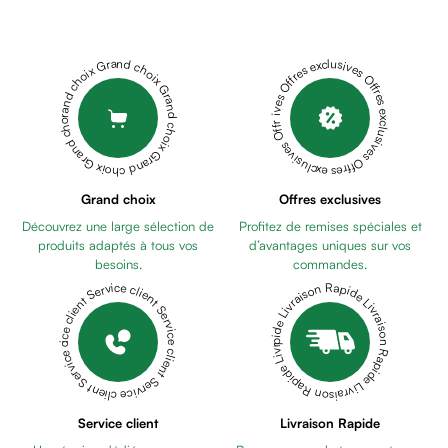
Cheveux
CAMOMIGEL
Fortifiant
15ML
BABY
Anti
PUR
Grand choix Grand choix Grand choix Grand choix Grand choix
Offres exclusives Offres exclusives Offres exclusives Offres exclusives Offres exclusives
chute
BIBERON
Anti
PC
pelliculaire
GIRAFFE
Cheveux
ANSES
blancs
CHICCO
Visage
Grand choix
Offres exclusives
CORRECTEUR
Nettoyant
Découvrez une large sélection de
Profitez de remises spéciales et
DE
&
produits adaptés à tous vos
d’avantages uniques sur vos
MAMELON
démaquillant
besoins.
commandes.
0M+
MUSTELA
Lait
Livraison Rapide Livraison Rapide Livraison Rapide Livraison Rapide Livraison Rapide
Service client Service client Service client Service client Service client
EAU
démaquillant
RAFRAICHISSANTE
Lotion
ET
Gel
COIFFANTE
lavant
200ML
NINOSYL
Eau
SAVON
Service client
Livraison Rapide
micellaire
BEBE