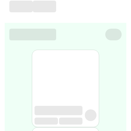
de
voyage
Sarrah's
favorite
Nature
&
bio
Aromathérapie
Huiles
essentielles
Huiles
végétales
Matériel
médical
Claquettes
orthpédiques
Matériel
médical
Homme