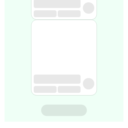
rasage
Après
rasage
Rasoir
&
accessoires
Douche
&
bain
homme
Douche
&
bain
homme
Déodorant
homme
Déodorant
homme
NINOSYL