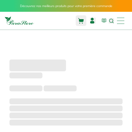
Découvrez nos meilleurs produits pour votre première commande
Packs
parastore
Pack
special
Pack
special
bebe
et
maman
Exclusif
parastore
Korean
skincare
Coussin