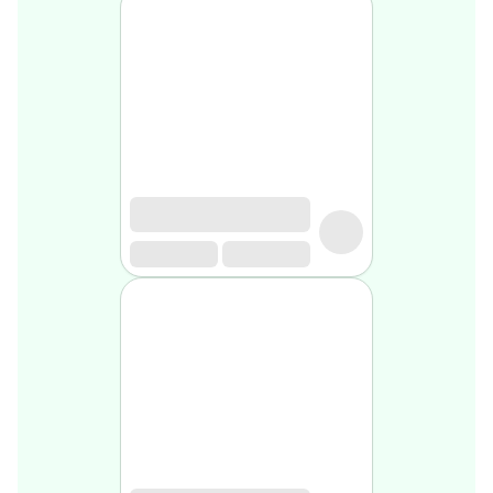
Soin
visage
homme
Nettoyant
&
gommage
Soin
hydratant
homme
Soin
anti
age
homme
Rasage
Mousse,
crème
&
gel
de