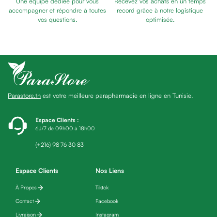
Une équipe dédiée pour vous
Recevez vos achats en un temps
Baume
accompagner et répondre à toutes
record grâce à notre logistique
Masque
vos questions.
optimisée.
visage
Gommage
visage
Pains
nettoyants
Huile
Parastore.tn
est votre meilleure parapharmacie en ligne en Tunisie.
lavante
Crème
lavante
Espace Clients
:
6J/7 de 09h00 à 18h00
Mousse
nettoyante
(+216) 98 76 30 83
Soin
anti-
Espace Clients
Nos Liens
âge
À Propos
Tiktok
Sérum
anti-
Contact
Facebook
âge
Livraison
Instagram