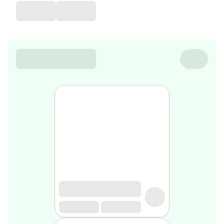
de
voyage
Sarrah's
favorite
Nature
&
bio
Aromathérapie
Huiles
essentielles
Huiles
végétales
Matériel
médical
Claquettes
orthpédiques
Matériel
médical
Homme