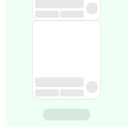
rasage
Après
rasage
Rasoir
&
accessoires
Douche
&
bain
homme
Douche
&
bain
homme
Déodorant
homme
Déodorant
homme
COUSSIN