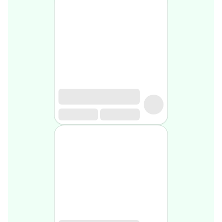
médical
Homme
Soin
visage
homme
Nettoyant
&
gommage
Soin
hydratant
homme
Soin
anti
age
homme
Rasage
Mousse,
crème
&