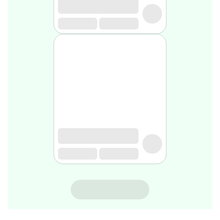
gel
de
rasage
Après
rasage
Rasoir
&
accessoires
Douche
&
bain
homme
Douche
&
bain
homme
Déodorant
homme
BABE