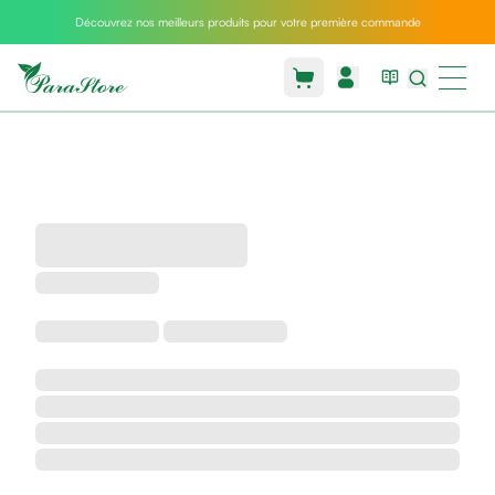
Découvrez nos meilleurs produits pour votre première commande
Packs
parastore
Pack
special
Pack
special
bebe
et
maman
Exclusif
parastore
Korean
skincare
Sarrah's