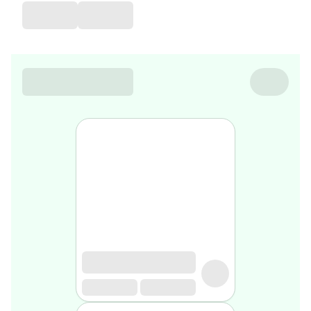
favorite
Coussin
de
voyage
Nesrine’s
favorite
Nature
&
bio
Aromathérapie
Huiles
essentielles
Huiles
végétales
Matériel
médical
Claquettes
orthpédiques
Matériel