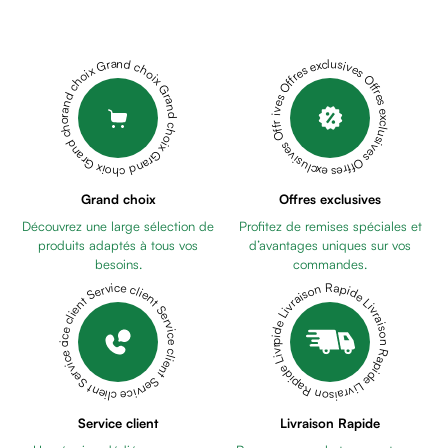
Déodorant
DEPIGMENT+
homme
CONTROL
Cheveux
FLUID
Grand choix Grand choix Grand choix Grand choix Grand choix
Offres exclusives Offres exclusives Offres exclusives Offres exclusives Offres exclusives
Fortifiant
40ML
PENTAMEDICAL
Anti
BRUNEX
chute
CREME
Anti
TRAITEMENT
pelliculaire
TACHES
Cheveux
Grand choix
Offres exclusives
BRUNES
blancs
Découvrez une large sélection de
Profitez de remises spéciales et
30ML
UNIDERM
Visage
produits adaptés à tous vos
d’avantages uniques sur vos
CREME
Nettoyant
besoins.
commandes.
ANTI-
&
Livraison Rapide Livraison Rapide Livraison Rapide Livraison Rapide Livraison Rapide
Service client Service client Service client Service client Service client
TACHE
démaquillant
45gr
PENTA
Lait
SKARFLEX
démaquillant
S
Lotion
Crème
Gel
Cicatrisante
Service client
Livraison Rapide
lavant
Silicone