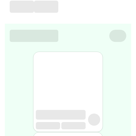
favorite
Coussin
de
voyage
Nesrine’s
favorite
Nature
&
bio
Aromathérapie
Huiles
essentielles
Huiles
végétales
Matériel
médical
Claquettes
orthpédiques
Matériel