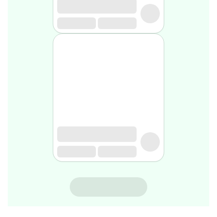
gel
de
rasage
Après
rasage
Rasoir
&
accessoires
Douche
&
bain
homme
Douche
&
bain
homme
Déodorant
homme
STRIDERMA