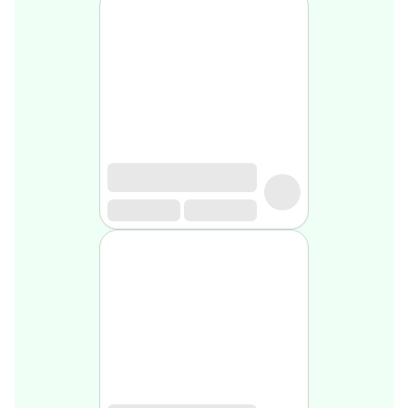
médical
Homme
Soin
visage
homme
Nettoyant
&
gommage
Soin
hydratant
homme
Soin
anti
age
homme
Rasage
Mousse,
crème
&