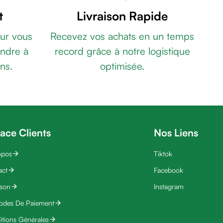
t
Livraison Rapide
ur vous
Recevez vos achats en un temps
ndre à
record grâce à notre logistique
ns.
optimisée.
ace Clients
Nos Liens
opos
Tiktok
act
Facebook
ison
Instagram
odes De Paiement
tions Générales