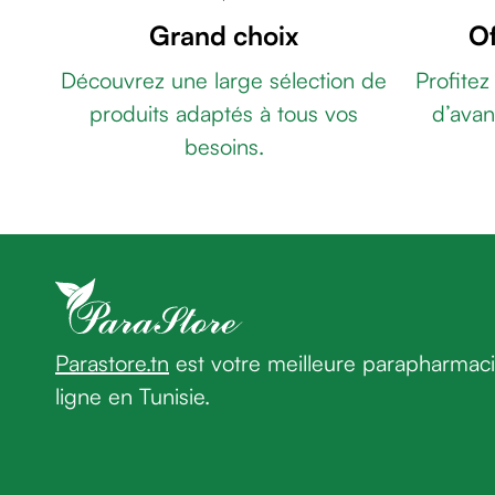
GROSSIVIT
&
Grand choix
Of
SIROP
gel
250ML
CERAVE
de
Découvrez une large sélection de
Profitez
POMMADE
rasage
produits adaptés à tous vos
d’avan
REPARATRICE
Après
INTENSIVE
besoins.
rasage
88ML
Moustik
Rasoir
Savon
FIGOFLEX
&
GEL
accessoires
DOLISTOP
Douche
ICE
&
ROLL-
bain
ON
homme
50ML
MKL
Parastore.tn
est votre meilleure parapharmac
Douche
GEL
&
ligne en Tunisie.
DOUCHE
bain
SURGRAS
homme
BIO
Déodorant
COCO