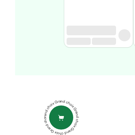
Matériel
médical
Homme
Soin
visage
homme
Nettoyant
&
gommage
Soin
hydratant
STRIDERMA
homme
STRIVITE
Soin
CREME
anti
DÉPILATOIRE
Grand choix Grand choix Grand choix Grand choix Grand choix
age
100ML
XEN
homme
ADOL0R
Rasage
CREAM-
Mousse,
GEL
PHYTOTHERA
crème