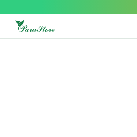
Packs
parastore
Pack
special
Pack
special
bebe
et
maman
Exclusif
parastore
Korean
skincare