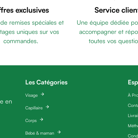
fres exclusives
Service clien
 de remises spéciales et
Une équipe dédiée po
tages uniques sur vos
accompagner et répo
commandes.
toutes vos questio
Les Catégories
Esp
Visage
À Pr
ie en
Cont
Capillaire
Livra
Corps
Méth
Bébé & maman
Condi