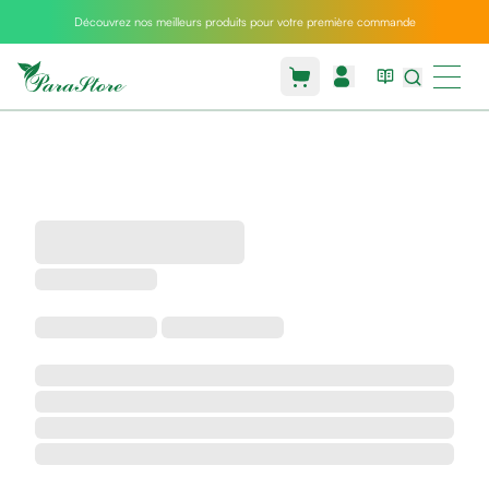
Découvrez nos meilleurs produits pour votre première commande
Packs
parastore
Pack
special
Pack
special
bebe
et
maman
Exclusif
parastore
Korean
skincare
Coussin