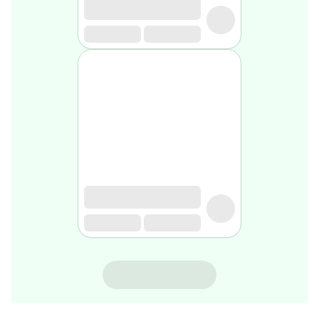
rasage
Après
rasage
Rasoir
&
accessoires
Douche
&
bain
homme
Douche
&
bain
homme
Déodorant
homme
Déodorant
homme
SVR