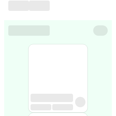
de
voyage
Sarrah's
favorite
Nature
&
bio
Aromathérapie
Huiles
essentielles
Huiles
végétales
Matériel
médical
Claquettes
orthpédiques
Matériel
médical
Homme