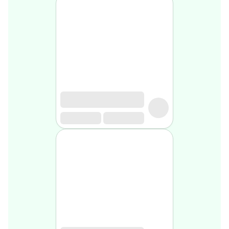
Soin
visage
homme
Nettoyant
&
gommage
Soin
hydratant
homme
Soin
anti
age
homme
Rasage
Mousse,
crème
&
gel
de