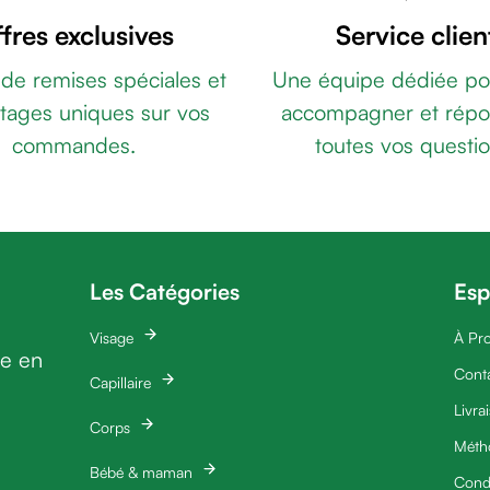
fres exclusives
Service clien
 de remises spéciales et
Une équipe dédiée po
tages uniques sur vos
accompagner et répo
commandes.
toutes vos questio
Les Catégories
Esp
Visage
À Pr
ie en
Cont
Capillaire
Livra
Corps
Méth
Bébé & maman
Condi