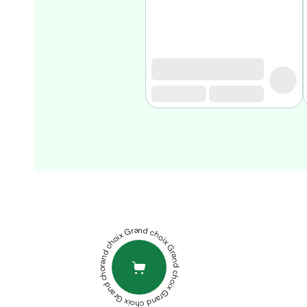
Matériel
médical
Homme
Soin
visage
homme
Nettoyant
&
gommage
Soin
hydratant
STRIDERMA
homme
STRIVITE
Soin
CREME
anti
DÉPILATOIRE
Grand choix Grand choix Grand choix Grand choix Grand choix
age
100ML
XEN
homme
ADOL0R
Rasage
CREAM-
Mousse,
GEL
PHYTOTHERA
crème