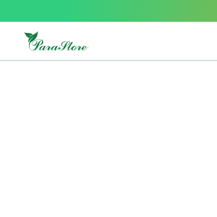
Packs
parastore
Pack
special
Pack
special
bebe
et
maman
Exclusif
parastore
Korean
skincare