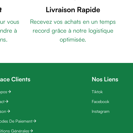
t
Livraison Rapide
ur vous
Recevez vos achats en un temps
ndre à
record grâce à notre logistique
ns.
optimisée.
ace Clients
Nos Liens
opos
Tiktok
act
Facebook
ison
Instagram
odes De Paiement
tions Générales