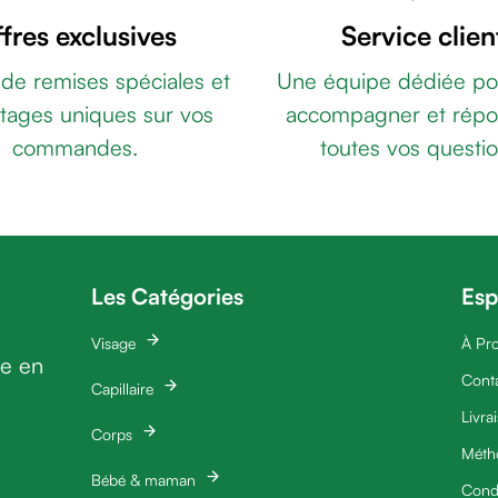
fres exclusives
Service clien
 de remises spéciales et
Une équipe dédiée po
tages uniques sur vos
accompagner et répo
commandes.
toutes vos questio
Les Catégories
Esp
Visage
À Pr
ie en
Cont
Capillaire
Livra
Corps
Méth
Bébé & maman
Condi