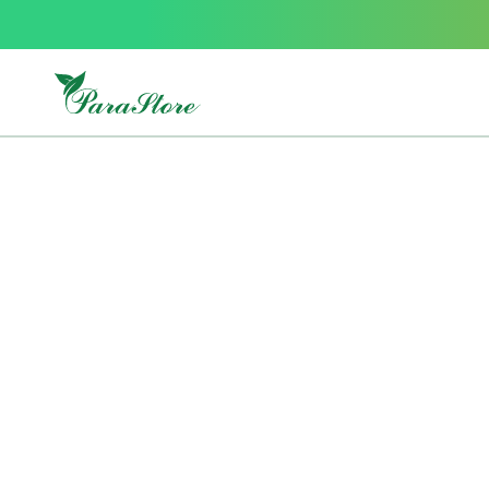
Packs
parastore
Pack
special
Pack
special
bebe
et
maman
Exclusif
parastore
Korean
skincare