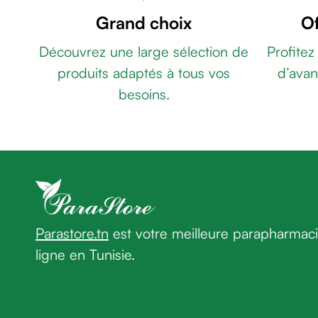
OMÉGA
de
Grand choix
Of
3
rasage
ULTRA
Après
Découvrez une large sélection de
Profitez
TG
PHYTOTHERA
rasage
produits adaptés à tous vos
d’avan
GROSSIVIT
Rasoir
SIROP
besoins.
&
250ML
ALEONAT
accessoires
OLIVOX
XEN
Douche
VEINORROID
&
10
bain
UNIDOSE
PEDIAKID
homme
GOMMES
Douche
P'TIT
&
BIOTIC
Parastore.tn
est votre meilleure parapharmac
bain
homme
ligne en Tunisie.
Déodorant
homme
Déodorant