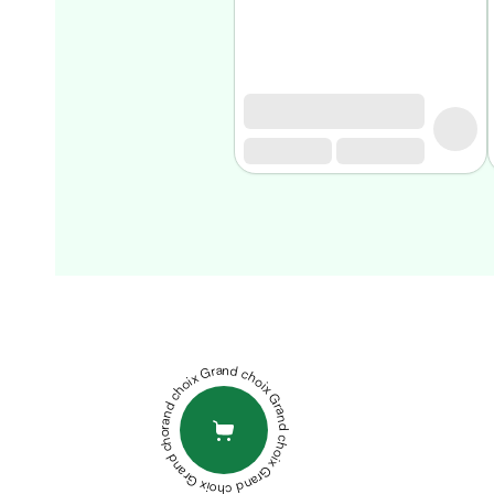
Homme
Soin
visage
homme
Nettoyant
&
gommage
Soin
hydratant
homme
Soin
NATURALIUM
anti
PECTORALIZZ
age
150ML
PEDIAKID
homme
GOMMES
Grand choix Grand choix Grand choix Grand choix Grand choix
Rasage
MULTIVITAMINEES
LIPOMAG
Mousse,
30
crème
GÉLULES
&
BIOHERBS
gel