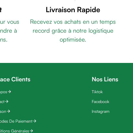
t
Livraison Rapide
ur vous
Recevez vos achats en un temps
ndre à
record grâce à notre logistique
ns.
optimisée.
ace Clients
Nos Liens
opos
Tiktok
act
Facebook
ison
Instagram
odes De Paiement
tions Générales