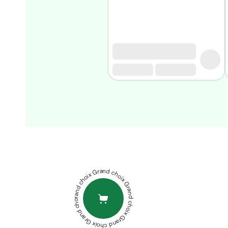
Matériel
médical
Homme
Soin
visage
homme
Nettoyant
&
gommage
Soin
hydratant
ALEONAT
homme
OLIVOX
PEDIAKID
Soin
GOMMES
anti
IMMUNITE
PHYTOTHERA
Grand choix Grand choix Grand choix Grand choix Grand choix
age
GROSSIVIT
homme
SIROP
Rasage
250ML
Mousse,
BIOHERBS
crème