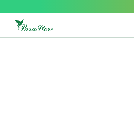
Packs
parastore
Pack
special
Pack
special
bebe
et
maman
Exclusif
parastore
Korean
skincare