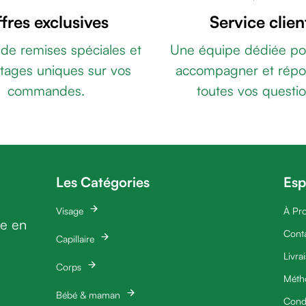
fres exclusives
Service clien
 de remises spéciales et
Une équipe dédiée po
tages uniques sur vos
accompagner et répo
commandes.
toutes vos questio
Les Catégories
Esp
Visage
À Pr
ie en
Cont
Capillaire
Livra
Corps
Méth
Bébé & maman
Condi