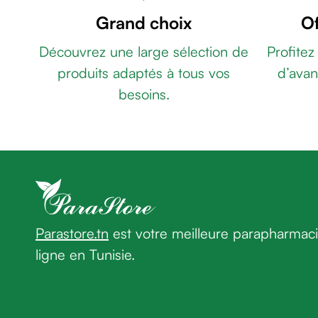
OMÉGA
&
Grand choix
Of
3
gel
ULTRA
de
Découvrez une large sélection de
Profitez
TG
PEDIAKID
rasage
produits adaptés à tous vos
d’avan
GOMMES
Après
MULTIVITAMINEES
PEDIAKID
besoins.
rasage
GOMMES
Rasoir
P'TIT
&
BIOTIC
LIPOMAG
accessoires
30
Douche
GÉLULES
PEDIAKID
&
GOMMES
bain
SOMMEIL
homme
Parastore.tn
est votre meilleure parapharmac
Douche
&
ligne en Tunisie.
bain
homme
Déodorant