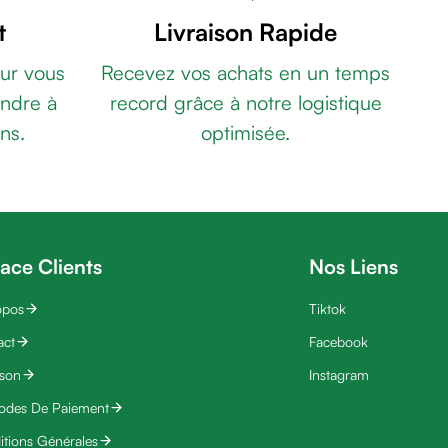
t
Livraison Rapide
ur vous
Recevez vos achats en un temps
ndre à
record grâce à notre logistique
ns.
optimisée.
ace Clients
Nos Liens
opos
Tiktok
act
Facebook
ison
Instagram
odes De Paiement
tions Générales