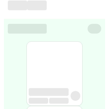
de
voyage
Sarrah's
favorite
Nature
&
bio
Aromathérapie
Huiles
essentielles
Huiles
végétales
Matériel
médical
Claquettes
orthpédiques
Matériel
médical
Homme