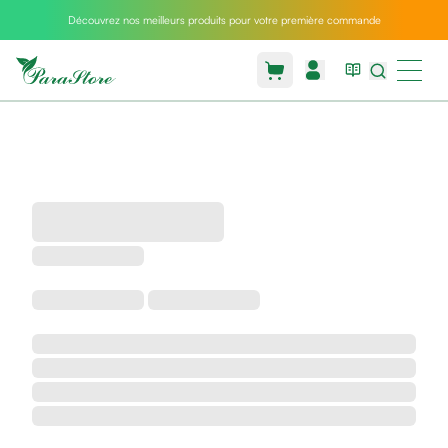
Découvrez nos meilleurs produits pour votre première commande
Packs
parastore
Pack
special
Pack
special
bebe
et
maman
Exclusif
parastore
Korean
skincare
Coussin