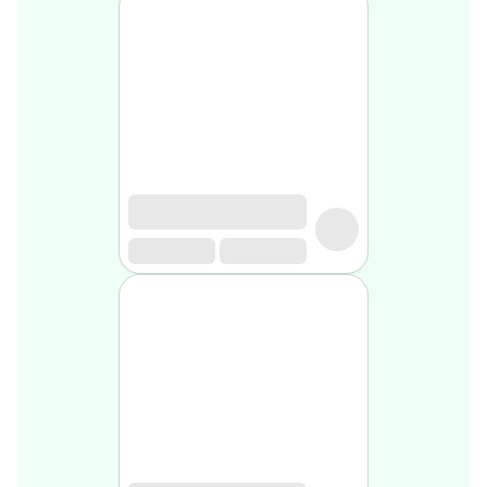
Soin
visage
homme
Nettoyant
&
gommage
Soin
hydratant
homme
Soin
anti
age
homme
Rasage
Mousse,
crème
&
gel
de