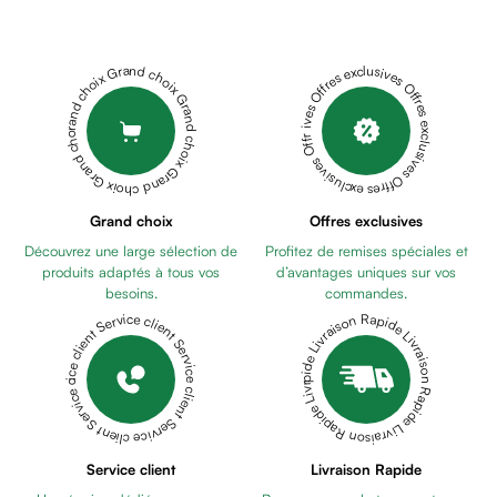
Cheveux
GEL
Fortifiant
LUBRIFIANT
Anti
PLAY
Grand choix Grand choix Grand choix Grand choix Grand choix
Offres exclusives Offres exclusives Offres exclusives Offres exclusives Offres exclusives
chute
HEAT
Anti
50ML
ELGYDIUM
pelliculaire
DENTIFRICE
Cheveux
KIDS
blancs
FRAISE
Visage
Grand choix
Offres exclusives
GIVREE
Nettoyant
Découvrez une large sélection de
Profitez de remises spéciales et
50ML
VENIXE
&
produits adaptés à tous vos
d’avantages uniques sur vos
COUCHE
démaquillant
besoins.
commandes.
ADULTE
Lait
Livraison Rapide Livraison Rapide Livraison Rapide Livraison Rapide Livraison Rapide
Service client Service client Service client Service client Service client
LARGE
VENIXE
démaquillant
ALAISE
Lotion
60*90
Gel
BT15
VENIXE
lavant
COUCHE
Eau
ADULTE
Service client
Livraison Rapide
micellaire
MEDIUM
VITIS