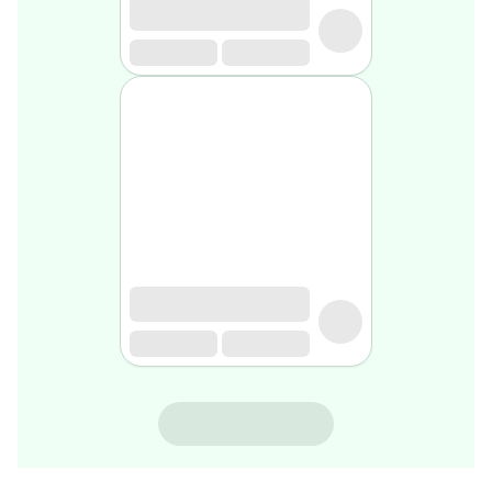
rasage
Après
rasage
Rasoir
&
accessoires
Douche
&
bain
homme
Douche
&
bain
homme
Déodorant
homme
Déodorant
homme
DUREX