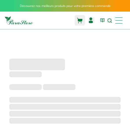
Découvrez nos meilleurs produits pour votre première commande
Packs
parastore
Pack
special
Pack
special
bebe
et
maman
Exclusif
parastore
Korean
skincare
Coussin