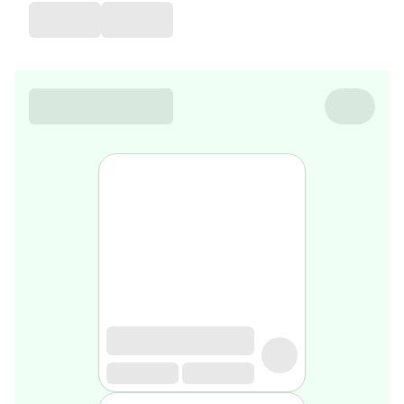
de
voyage
Sarrah's
favorite
Nature
&
bio
Aromathérapie
Huiles
essentielles
Huiles
végétales
Matériel
médical
Claquettes
orthpédiques
Matériel
médical
Homme