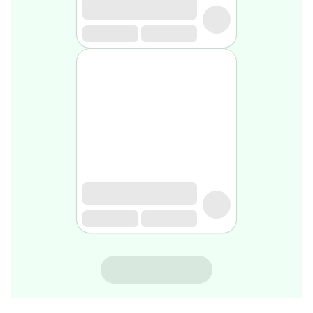
rasage
Après
rasage
Rasoir
&
accessoires
Douche
&
bain
homme
Douche
&
bain
homme
Déodorant
homme
Déodorant
homme
ALEONAT