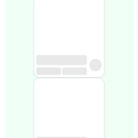
Soin
visage
homme
Nettoyant
&
gommage
Soin
hydratant
homme
Soin
anti
age
homme
Rasage
Mousse,
crème
&
gel
de