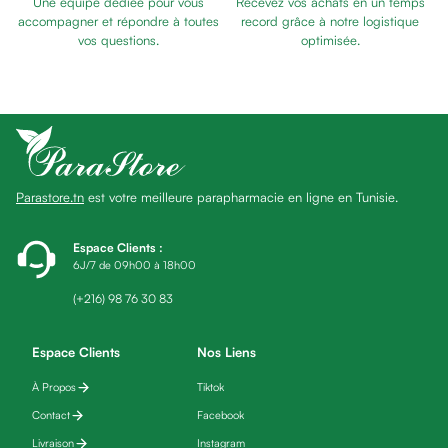
Une équipe dédiée pour vous
Recevez vos achats en un temps
Baume
SOMMEIL
accompagner et répondre à toutes
record grâce à notre logistique
Masque
vos questions.
optimisée.
visage
Gommage
visage
Pains
nettoyants
Huile
Parastore.tn
est votre meilleure parapharmacie en ligne en Tunisie.
lavante
Crème
lavante
Espace Clients
:
6J/7 de 09h00 à 18h00
Mousse
nettoyante
(+216) 98 76 30 83
Soin
anti-
Espace Clients
Nos Liens
âge
À Propos
Tiktok
Sérum
anti-
Contact
Facebook
âge
Livraison
Instagram