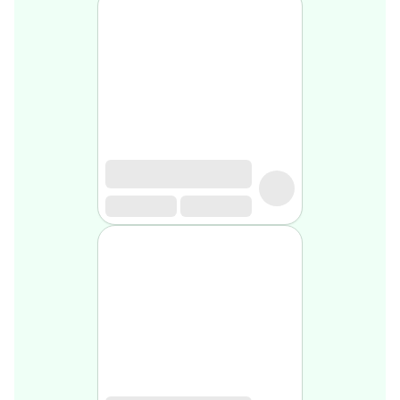
médical
Homme
Soin
visage
homme
Nettoyant
&
gommage
Soin
hydratant
homme
Soin
anti
age
homme
Rasage
Mousse,
crème
&