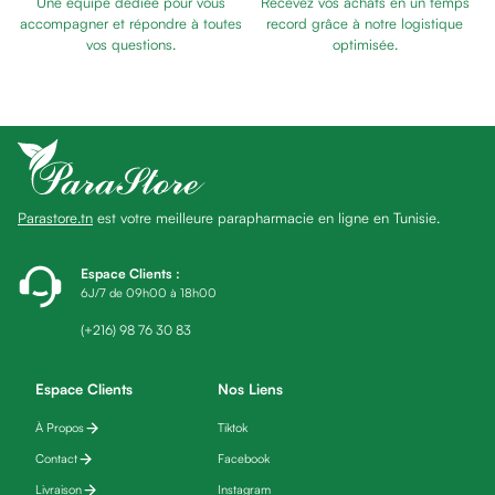
Une équipe dédiée pour vous
Recevez vos achats en un temps
Eau
SOMMEIL
accompagner et répondre à toutes
record grâce à notre logistique
micellaire
vos questions.
optimisée.
Baume
Masque
visage
Gommage
visage
Pains
Parastore.tn
est votre meilleure parapharmacie en ligne en Tunisie.
nettoyants
Huile
lavante
Espace Clients
:
6J/7 de 09h00 à 18h00
Crème
lavante
(+216) 98 76 30 83
Mousse
nettoyante
Espace Clients
Nos Liens
Soin
À Propos
Tiktok
anti-
âge
Contact
Facebook
Sérum
Livraison
Instagram