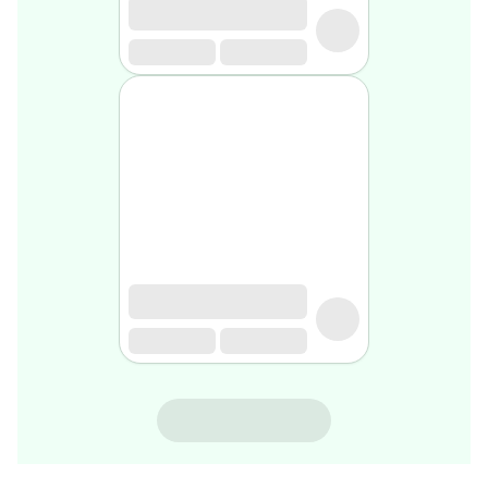
gel
de
rasage
Après
rasage
Rasoir
&
accessoires
Douche
&
bain
homme
Douche
&
bain
homme
Déodorant
homme
ALEONAT