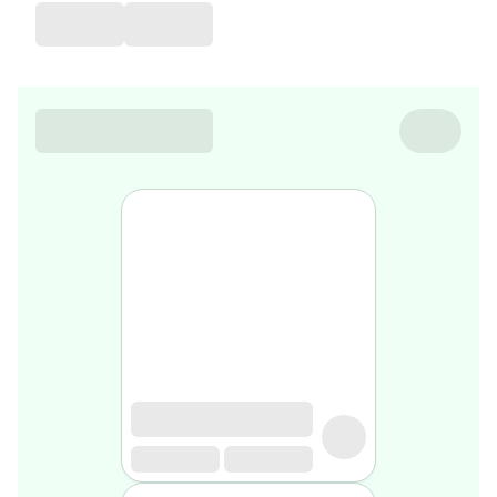
favorite
Coussin
de
voyage
Nesrine’s
favorite
Nature
&
bio
Aromathérapie
Huiles
essentielles
Huiles
végétales
Matériel
médical
Claquettes
orthpédiques
Matériel