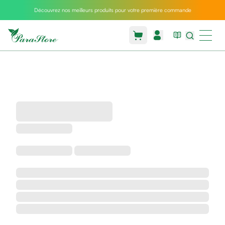
Découvrez nos meilleurs produits pour votre première commande
Packs
parastore
Pack
special
Pack
special
bebe
et
maman
Exclusif
parastore
Korean
skincare
Sarrah's