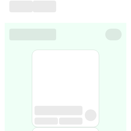
favorite
Coussin
de
voyage
Nesrine’s
favorite
Nature
&
bio
Aromathérapie
Huiles
essentielles
Huiles
végétales
Matériel
médical
Claquettes
orthpédiques
Matériel