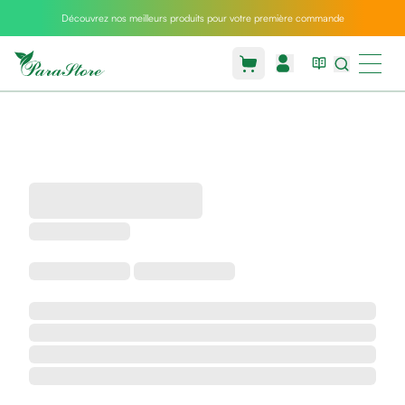
Découvrez nos meilleurs produits pour votre première commande
Packs
parastore
Pack
special
Pack
special
bebe
et
maman
Exclusif
parastore
Korean
skincare
Sarrah's