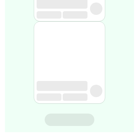
gel
de
rasage
Après
rasage
Rasoir
&
accessoires
Douche
&
bain
homme
Douche
&
bain
homme
Déodorant
homme
NOVACLEAR