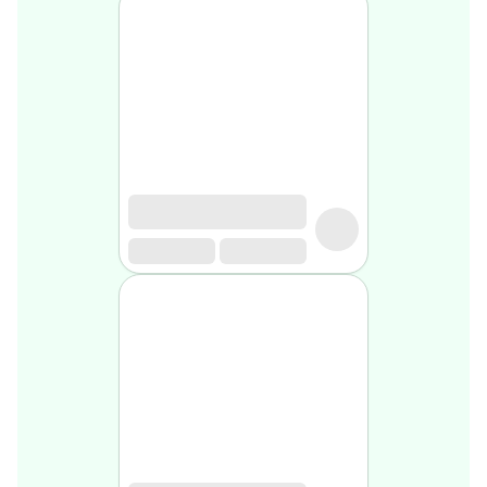
Soin
visage
homme
Nettoyant
&
gommage
Soin
hydratant
homme
Soin
anti
age
homme
Rasage
Mousse,
crème
&
gel
de