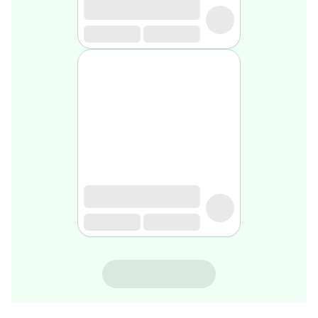
rasage
Après
rasage
Rasoir
&
accessoires
Douche
&
bain
homme
Douche
&
bain
homme
Déodorant
homme
Déodorant
homme
SVR