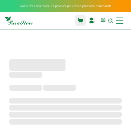
Découvrez nos meilleurs produits pour votre première commande
Packs
parastore
Pack
special
Pack
special
bebe
et
maman
Exclusif
parastore
Korean
skincare
Coussin