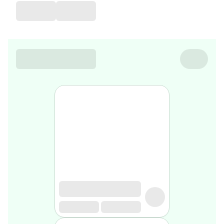
de
voyage
Sarrah's
favorite
Nature
&
bio
Aromathérapie
Huiles
essentielles
Huiles
végétales
Matériel
médical
Claquettes
orthpédiques
Matériel
médical
Homme