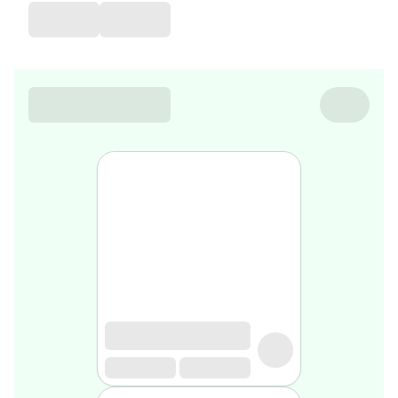
de
voyage
Sarrah's
favorite
Nature
&
bio
Aromathérapie
Huiles
essentielles
Huiles
végétales
Matériel
médical
Claquettes
orthpédiques
Matériel
médical
Homme