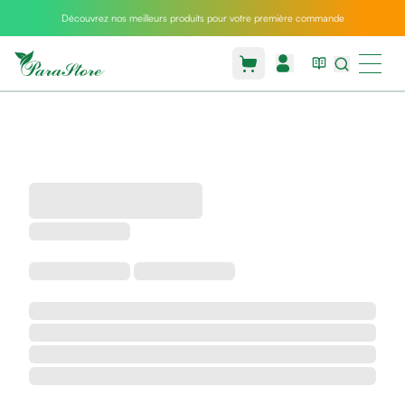
Découvrez nos meilleurs produits pour votre première commande
Packs
parastore
Pack
special
Pack
special
bebe
et
maman
Exclusif
parastore
Korean
skincare
Coussin