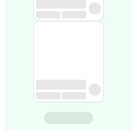
rasage
Après
rasage
Rasoir
&
accessoires
Douche
&
bain
homme
Douche
&
bain
homme
Déodorant
homme
Déodorant
homme
NOVACLEAR