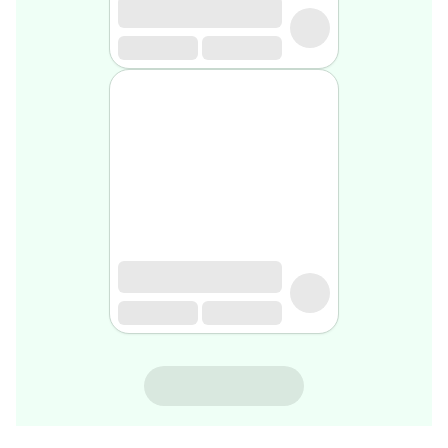
rasage
Après
rasage
Rasoir
&
accessoires
Douche
&
bain
homme
Douche
&
bain
homme
Déodorant
homme
Déodorant
homme
CYTOLNAT