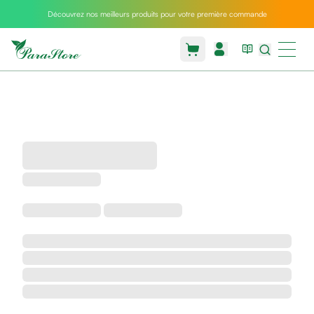
Découvrez nos meilleurs produits pour votre première commande
Packs
parastore
Pack
special
Pack
special
bebe
et
maman
Exclusif
parastore
Korean
skincare
Coussin