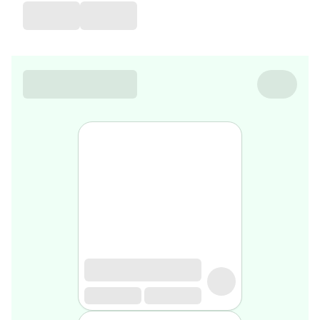
de
voyage
Sarrah's
favorite
Nature
&
bio
Aromathérapie
Huiles
essentielles
Huiles
végétales
Matériel
médical
Claquettes
orthpédiques
Matériel
médical
Homme