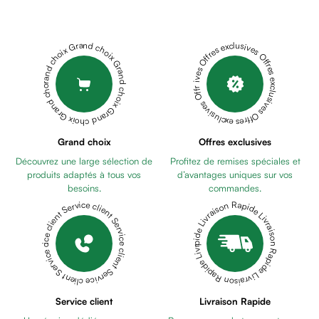
Cheveux
CYTOLIGHT
Fortifiant
GEL
Anti
30ML
ACM
Grand choix Grand choix Grand choix Grand choix Grand choix
Offres exclusives Offres exclusives Offres exclusives Offres exclusives Offres exclusives
chute
VITIX
Anti
GEL
pelliculaire
RÉGULATEUR
Cheveux
DE
blancs
LA
Visage
Grand choix
Offres exclusives
PIGMENTATION
Nettoyant
Découvrez une large sélection de
Profitez de remises spéciales et
50M
&
produits adaptés à tous vos
d’avantages uniques sur vos
démaquillant
besoins.
commandes.
Lait
Livraison Rapide Livraison Rapide Livraison Rapide Livraison Rapide Livraison Rapide
Service client Service client Service client Service client Service client
démaquillant
Lotion
Gel
lavant
Eau
Service client
Livraison Rapide
micellaire