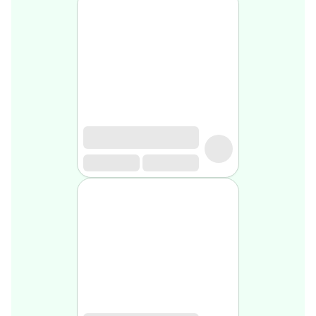
Soin
visage
homme
Nettoyant
&
gommage
Soin
hydratant
homme
Soin
anti
age
homme
Rasage
Mousse,
crème
&
gel
de