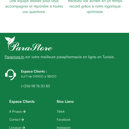
Une équipe dédiée pour vous
Recevez vos achats en un temps
Baume
accompagner et répondre à toutes
record grâce à notre logistique
Masque
vos questions.
optimisée.
visage
Gommage
visage
Pains
nettoyants
Huile
Parastore.tn
est votre meilleure parapharmacie en ligne en Tunisie.
lavante
Crème
lavante
Espace Clients
:
6J/7 de 09h00 à 18h00
Mousse
nettoyante
(+216) 98 76 30 83
Soin
anti-
Espace Clients
Nos Liens
âge
À Propos
Tiktok
Sérum
anti-
Contact
Facebook
âge
Livraison
Instagram