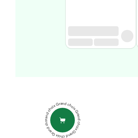
Homme
Soin
visage
homme
Nettoyant
&
gommage
Soin
hydratant
homme
Soin
SVR
anti
BIOTIC
age
HYALU
homme
GELEE
Grand choix Grand choix Grand choix Grand choix Grand choix
Rasage
REGENERANTE
Mousse,
REPULPANTE
crème
50ML
ACM
&
VITIX
gel