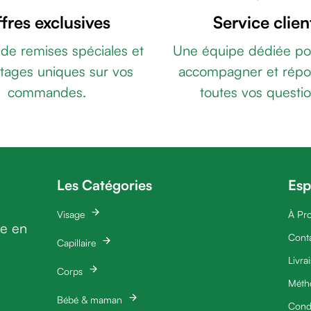
fres exclusives
Service clien
 de remises spéciales et
Une équipe dédiée po
tages uniques sur vos
accompagner et répo
commandes.
toutes vos questio
Les Catégories
Esp
Visage
À Pr
ie en
Cont
Capillaire
Livra
Corps
Méth
Bébé & maman
Condi