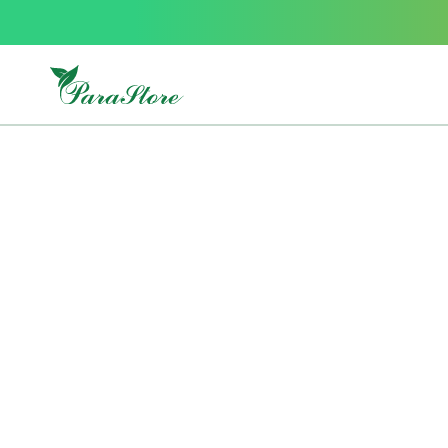
Packs
parastore
Pack
special
Pack
special
bebe
et
maman
Exclusif
parastore
Korean
skincare