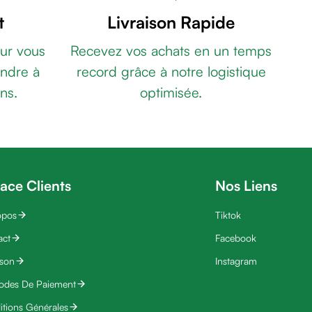
t
Livraison Rapide
ur vous
Recevez vos achats en un temps
ndre à
record grâce à notre logistique
ns.
optimisée.
ace Clients
Nos Liens
opos
Tiktok
act
Facebook
ison
Instagram
odes De Paiement
tions Générales