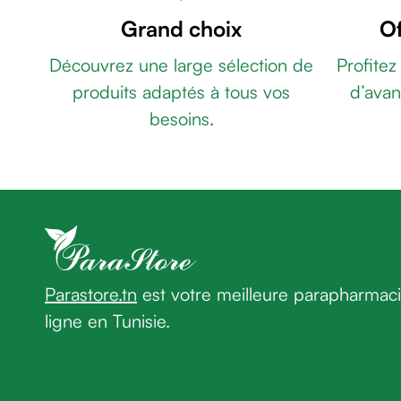
-
de
Grand choix
Of
GEL
rasage
REGULATEUR
Après
Découvrez une large sélection de
Profitez
DE
rasage
produits adaptés à tous vos
d’avan
LA
Rasoir
DEPIGMENTATION
besoins.
&
20ML
BEESLINE
accessoires
ADAPTOGEN
Douche
CREME
&
BARRIERE
bain
50ML
NOVACLEAR
homme
GLUTA
Douche
WHITE
&
PLUS
Parastore.tn
est votre meilleure parapharmac
bain
NETTOYANT
homme
ligne en Tunisie.
VISAGE
Déodorant
150ML
THÉRAPY
homme
CRÈME
Déodorant
HYDRA