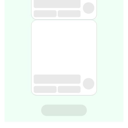
rasage
Après
rasage
Rasoir
&
accessoires
Douche
&
bain
homme
Douche
&
bain
homme
Déodorant
homme
Déodorant
homme
SVR