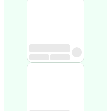
Soin
visage
homme
Nettoyant
&
gommage
Soin
hydratant
homme
Soin
anti
age
homme
Rasage
Mousse,
crème
&
gel
de