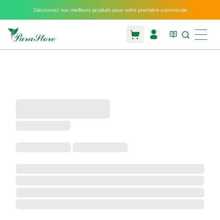
Découvrez nos meilleurs produits pour votre première commande
Packs
parastore
Pack
special
Pack
special
bebe
et
maman
Exclusif
parastore
Korean
skincare
Coussin