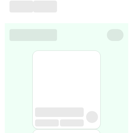
de
voyage
Sarrah's
favorite
Nature
&
bio
Aromathérapie
Huiles
essentielles
Huiles
végétales
Matériel
médical
Claquettes
orthpédiques
Matériel
médical
Homme