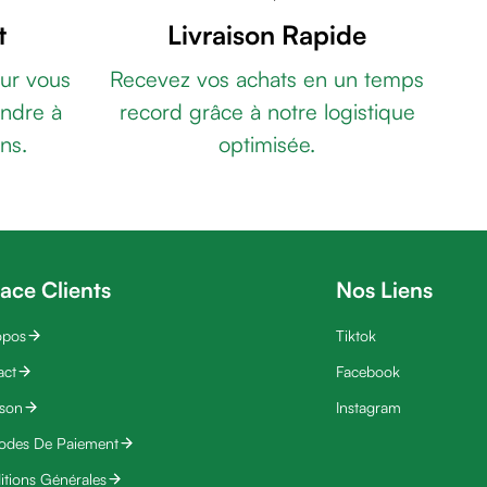
t
Livraison Rapide
ur vous
Recevez vos achats en un temps
ndre à
record grâce à notre logistique
ns.
optimisée.
ace Clients
Nos Liens
opos
Tiktok
act
Facebook
ison
Instagram
odes De Paiement
tions Générales