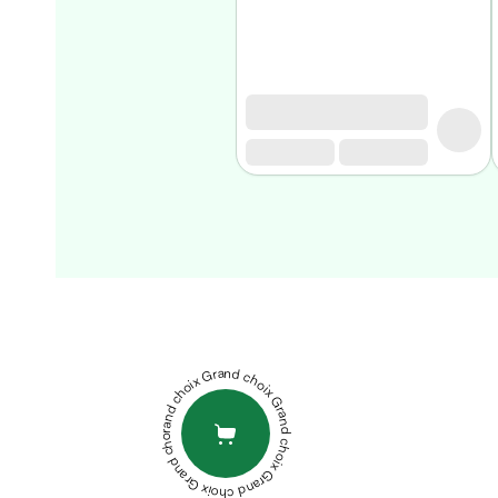
Matériel
médical
Homme
Soin
visage
homme
Nettoyant
&
gommage
Soin
hydratant
ELGYDIUM
homme
DENTIFRICE
Soin
KIDS
anti
FRAISE
Grand choix Grand choix Grand choix Grand choix Grand choix
age
GIVREE
homme
50ML
FLUOCARIL
Rasage
DENTIFRICE
Mousse,
BLANCHEUR
crème