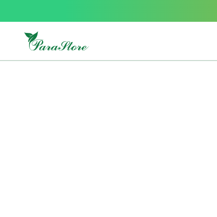
Packs
parastore
Pack
special
Pack
special
bebe
et
maman
Exclusif
parastore
Korean
skincare