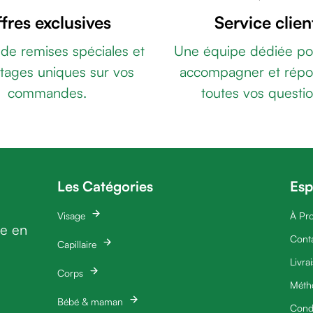
fres exclusives
Service clien
 de remises spéciales et
Une équipe dédiée po
tages uniques sur vos
accompagner et répo
commandes.
toutes vos questio
Les Catégories
Esp
Visage
À Pr
ie en
Cont
Capillaire
Livra
Corps
Méth
Bébé & maman
Condi