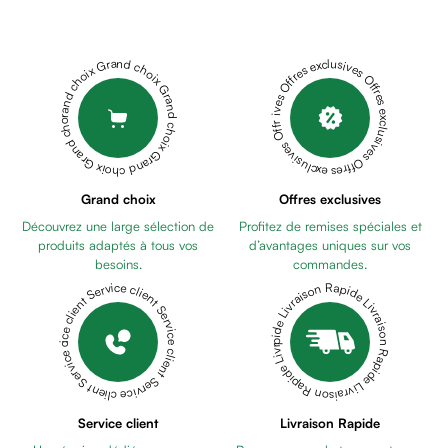
Cheveux
EAU
Fortifiant
RAFRAICHISSANTE
Anti
ET
Grand choix Grand choix Grand choix Grand choix Grand choix
Offres exclusives Offres exclusives Offres exclusives Offres exclusives Offres exclusives
chute
COIFFANTE
Anti
200ML
STRIDERMA
pelliculaire
STRIVITE
Cheveux
CREME
blancs
DÉPILATOIRE
Visage
Grand choix
Offres exclusives
100ML
SVR
Nettoyant
Découvrez une large sélection de
Profitez de remises spéciales et
C
&
produits adaptés à tous vos
d’avantages uniques sur vos
EYE
démaquillant
besoins.
commandes.
BIOTIC
Lait
Livraison Rapide Livraison Rapide Livraison Rapide Livraison Rapide Livraison Rapide
Service client Service client Service client Service client Service client
SOIN
démaquillant
YEUX
Lotion
ILUMINATEUR
Gel
LISSANT
lavant
15
Eau
ML
CHICCO
Service client
Livraison Rapide
micellaire
CORRECTEUR