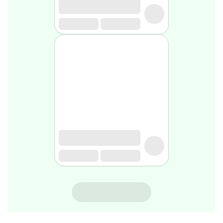
rasage
Après
rasage
Rasoir
&
accessoires
Douche
&
bain
homme
Douche
&
bain
homme
Déodorant
homme
Déodorant
homme
MUSTELA