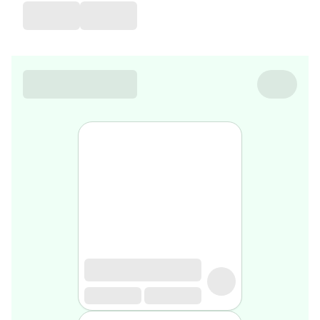
de
voyage
Sarrah's
favorite
Nature
&
bio
Aromathérapie
Huiles
essentielles
Huiles
végétales
Matériel
médical
Claquettes
orthpédiques
Matériel
médical
Homme