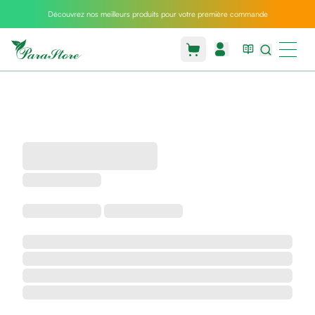
Découvrez nos meilleurs produits pour votre première commande
Packs
parastore
Pack
special
Pack
special
bebe
et
maman
Exclusif
parastore
Korean
skincare
Coussin