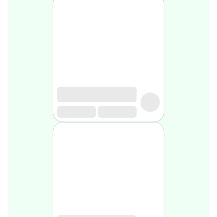
Soin
visage
homme
Nettoyant
&
gommage
Soin
hydratant
homme
Soin
anti
age
homme
Rasage
Mousse,
crème
&
gel
de