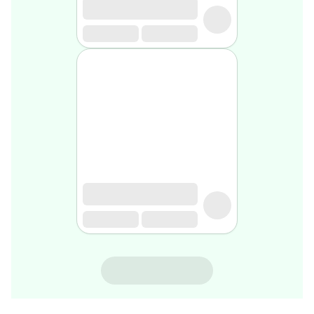
gel
de
rasage
Après
rasage
Rasoir
&
accessoires
Douche
&
bain
homme
Douche
&
bain
homme
Déodorant
homme
CHICCO