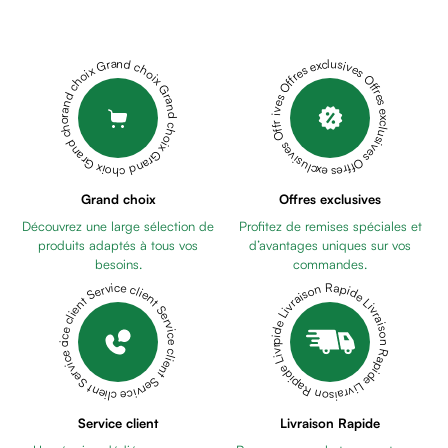
Déodorant
CUILLERE
homme
SILICONE
Cheveux
BOY
Grand choix Grand choix Grand choix Grand choix Grand choix
Offres exclusives Offres exclusives Offres exclusives Offres exclusives Offres exclusives
Fortifiant
8M+
BABY
Anti
PUR
chute
BROSSE
Anti
ET
pelliculaire
PEIGNE
Cheveux
Grand choix
Offres exclusives
SPACE
BABY
blancs
Découvrez une large sélection de
Profitez de remises spéciales et
PUR
Visage
produits adaptés à tous vos
d’avantages uniques sur vos
SOFTLY
Nettoyant
besoins.
commandes.
SPOON
&
Livraison Rapide Livraison Rapide Livraison Rapide Livraison Rapide Livraison Rapide
Service client Service client Service client Service client Service client
6M+
CHICCO
démaquillant
CUILLERE
Lait
SILICONE
démaquillant
GIRL
Lotion
8M+
CHICCO
Gel
TASSE
Service client
Livraison Rapide
lavant
DE