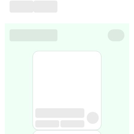
favorite
Coussin
de
voyage
Nesrine’s
favorite
Nature
&
bio
Aromathérapie
Huiles
essentielles
Huiles
végétales
Matériel
médical
Claquettes
orthpédiques
Matériel