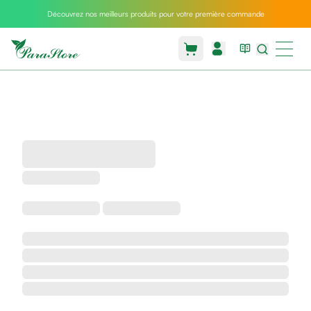
Découvrez nos meilleurs produits pour votre première commande
Packs
parastore
Pack
special
Pack
special
bebe
et
maman
Exclusif
parastore
Korean
skincare
Sarrah's