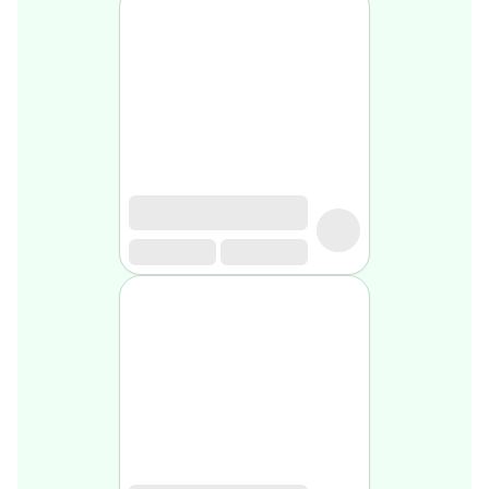
médical
Homme
Soin
visage
homme
Nettoyant
&
gommage
Soin
hydratant
homme
Soin
anti
age
homme
Rasage
Mousse,
crème
&