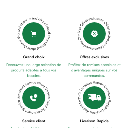
Cheveux
OMÉGA
Fortifiant
3
Anti
ULTRA
Grand choix Grand choix Grand choix Grand choix Grand choix
Offres exclusives Offres exclusives Offres exclusives Offres exclusives Offres exclusives
chute
TG
HOLISTIX
Anti
HOLIGLOW
pelliculaire
BOITE
Cheveux
DE
blancs
30
HOLISTIX
Visage
Grand choix
Offres exclusives
HOLIGUMS
Nettoyant
Découvrez une large sélection de
Profitez de remises spéciales et
Anti
&
produits adaptés à tous vos
d’avantages uniques sur vos
Stress
démaquillant
besoins.
commandes.
60
Lait
Livraison Rapide Livraison Rapide Livraison Rapide Livraison Rapide Livraison Rapide
Service client Service client Service client Service client Service client
gémies
PHARMALIFE
démaquillant
OLER
Lotion
TOUX
Gel
SECHE
GOOD
lavant
HEALTH
Eau
D-
Service client
Livraison Rapide
micellaire
BOOST