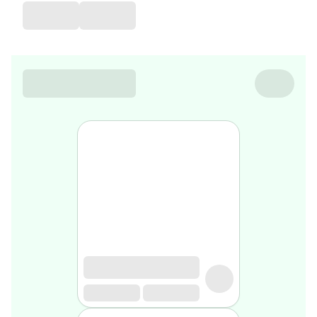
de
voyage
Sarrah's
favorite
Nature
&
bio
Aromathérapie
Huiles
essentielles
Huiles
végétales
Matériel
médical
Claquettes
orthpédiques
Matériel
médical
Homme