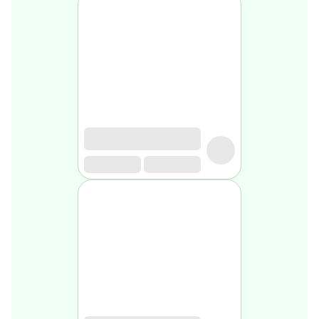
Soin
visage
homme
Nettoyant
&
gommage
Soin
hydratant
homme
Soin
anti
age
homme
Rasage
Mousse,
crème
&
gel
de