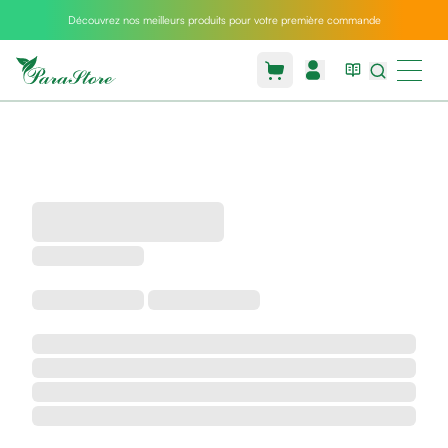
Découvrez nos meilleurs produits pour votre première commande
Packs
parastore
Pack
special
Pack
special
bebe
et
maman
Exclusif
parastore
Korean
skincare
Coussin