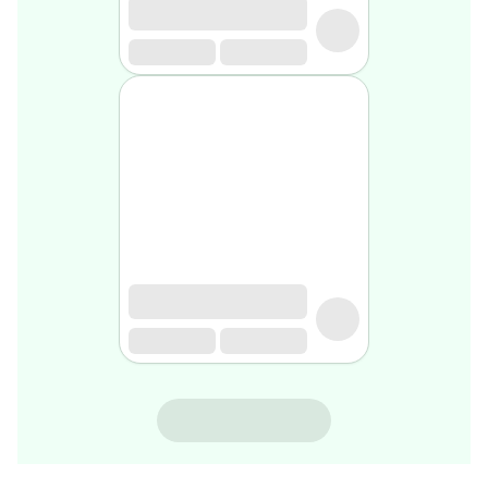
rasage
Après
rasage
Rasoir
&
accessoires
Douche
&
bain
homme
Douche
&
bain
homme
Déodorant
homme
Déodorant
homme
BIOHERBS