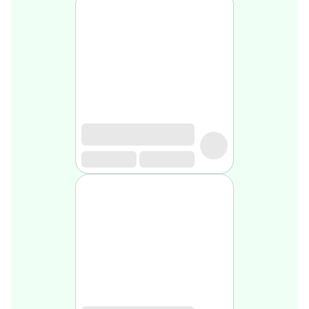
Soin
visage
homme
Nettoyant
&
gommage
Soin
hydratant
homme
Soin
anti
age
homme
Rasage
Mousse,
crème
&
gel
de