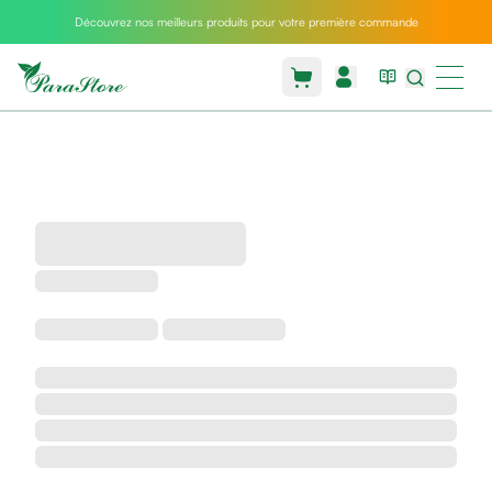
Découvrez nos meilleurs produits pour votre première commande
Packs
parastore
Pack
special
Pack
special
bebe
et
maman
Exclusif
parastore
Korean
skincare
Coussin