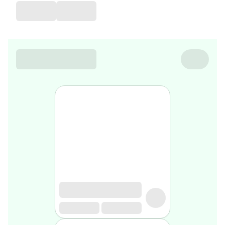
de
voyage
Sarrah's
favorite
Nature
&
bio
Aromathérapie
Huiles
essentielles
Huiles
végétales
Matériel
médical
Claquettes
orthpédiques
Matériel
médical
Homme