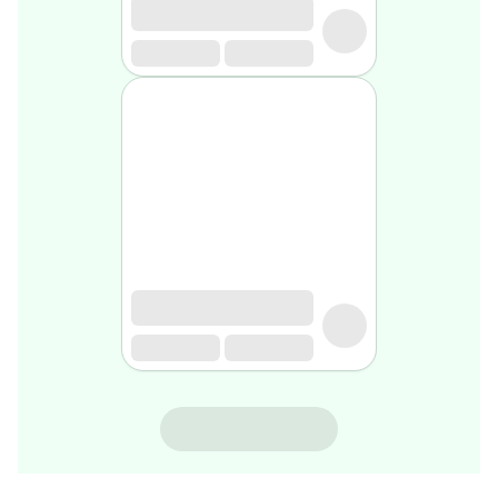
rasage
Après
rasage
Rasoir
&
accessoires
Douche
&
bain
homme
Douche
&
bain
homme
Déodorant
homme
Déodorant
homme
VENIXE