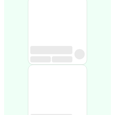
médical
Homme
Soin
visage
homme
Nettoyant
&
gommage
Soin
hydratant
homme
Soin
anti
age
homme
Rasage
Mousse,
crème
&