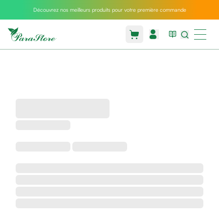
Découvrez nos meilleurs produits pour votre première commande
Packs
parastore
Pack
special
Pack
special
bebe
et
maman
Exclusif
parastore
Korean
skincare
Sarrah's