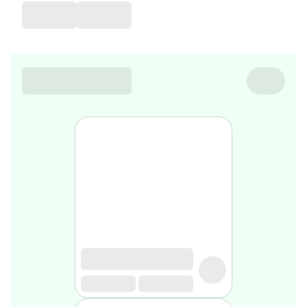
favorite
Coussin
de
voyage
Nesrine’s
favorite
Nature
&
bio
Aromathérapie
Huiles
essentielles
Huiles
végétales
Matériel
médical
Claquettes
orthpédiques
Matériel