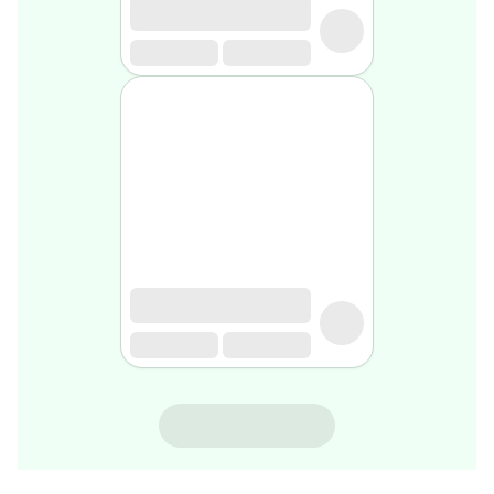
gel
de
rasage
Après
rasage
Rasoir
&
accessoires
Douche
&
bain
homme
Douche
&
bain
homme
Déodorant
homme
SVR