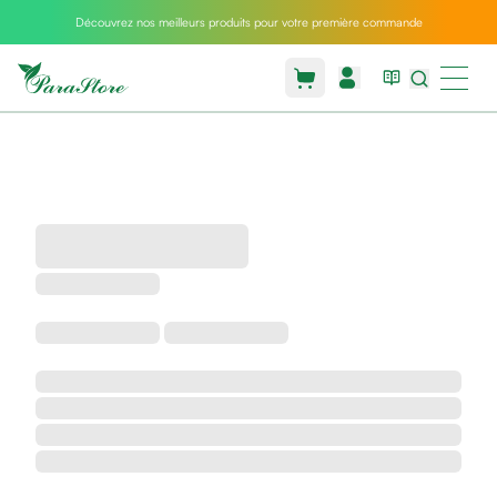
Découvrez nos meilleurs produits pour votre première commande
Packs
parastore
Pack
special
Pack
special
bebe
et
maman
Exclusif
parastore
Korean
skincare
Sarrah's