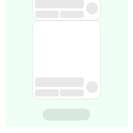
gel
de
rasage
Après
rasage
Rasoir
&
accessoires
Douche
&
bain
homme
Douche
&
bain
homme
Déodorant
homme
SVR