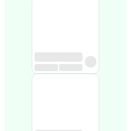
médical
Homme
Soin
visage
homme
Nettoyant
&
gommage
Soin
hydratant
homme
Soin
anti
age
homme
Rasage
Mousse,
crème
&