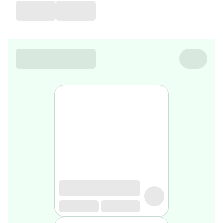
favorite
Coussin
de
voyage
Nesrine’s
favorite
Nature
&
bio
Aromathérapie
Huiles
essentielles
Huiles
végétales
Matériel
médical
Claquettes
orthpédiques
Matériel