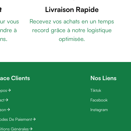
t
Livraison Rapide
ur vous
Recevez vos achats en un temps
ndre à
record grâce à notre logistique
ns.
optimisée.
ace Clients
Nos Liens
opos
Tiktok
act
Facebook
ison
Instagram
odes De Paiement
tions Générales