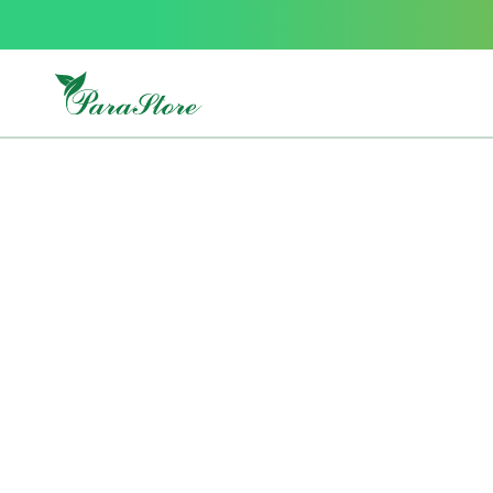
Packs
parastore
Pack
special
Pack
special
bebe
et
maman
Exclusif
parastore
Korean
skincare