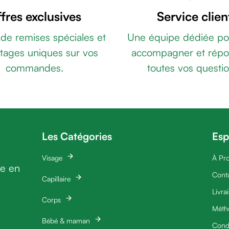
fres exclusives
Service clien
 de remises spéciales et
Une équipe dédiée po
tages uniques sur vos
accompagner et répo
commandes.
toutes vos questio
Les Catégories
Esp
Visage
À Pr
ie en
Cont
Capillaire
Livra
Corps
Méth
Bébé & maman
Condi