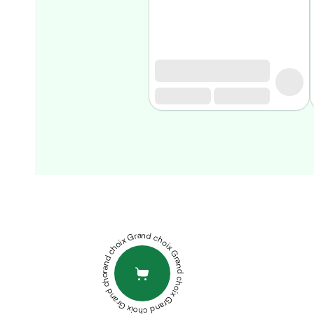
Homme
Soin
visage
homme
Nettoyant
&
gommage
Soin
hydratant
homme
Soin
NOVACLEAR
anti
URBAN
age
SUNBLOCK
homme
DRY
Grand choix Grand choix Grand choix Grand choix Grand choix
Rasage
SKIN
Mousse,
SPF50+
crème
40ML
ISDIN
&
FOTOPROTECTOR
gel