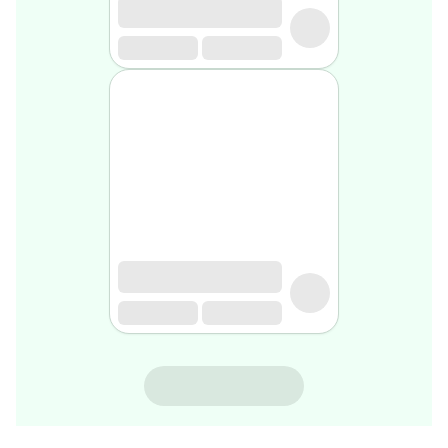
gel
de
rasage
Après
rasage
Rasoir
&
accessoires
Douche
&
bain
homme
Douche
&
bain
homme
Déodorant
homme
NOVACLEAR