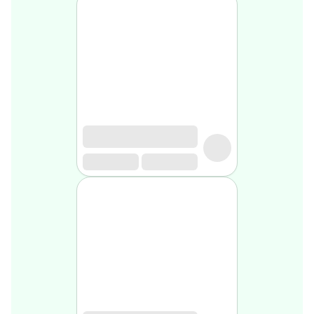
médical
Homme
Soin
visage
homme
Nettoyant
&
gommage
Soin
hydratant
homme
Soin
anti
age
homme
Rasage
Mousse,
crème
&