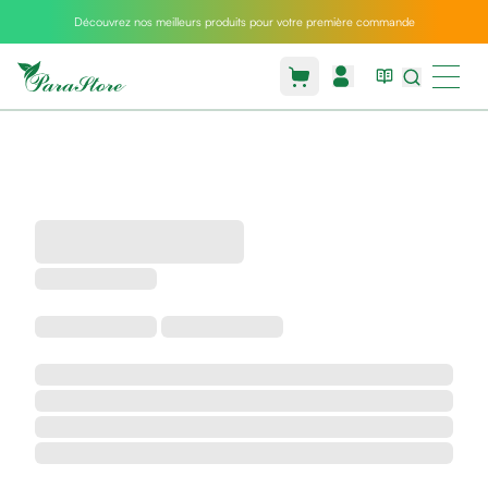
Découvrez nos meilleurs produits pour votre première commande
Packs
parastore
Pack
special
Pack
special
bebe
et
maman
Exclusif
parastore
Korean
skincare
Sarrah's