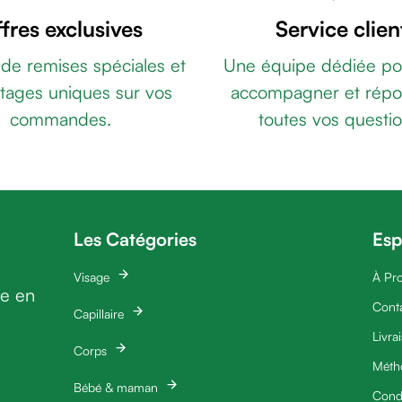
fres exclusives
Service clien
 de remises spéciales et
Une équipe dédiée po
tages uniques sur vos
accompagner et répo
commandes.
toutes vos questio
Les Catégories
Esp
Visage
À Pr
ie en
Cont
Capillaire
Livra
Corps
Méth
Bébé & maman
Condi