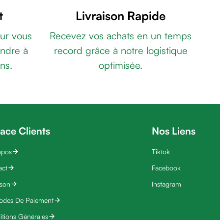
t
Livraison Rapide
ur vous
Recevez vos achats en un temps
ndre à
record grâce à notre logistique
ns.
optimisée.
ace Clients
Nos Liens
opos
Tiktok
act
Facebook
ison
Instagram
odes De Paiement
tions Générales