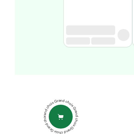
Homme
Soin
visage
homme
Nettoyant
&
gommage
Soin
hydratant
homme
Soin
DUREX
anti
GEL
age
LUBRIFIANT
homme
PLAY
Grand choix Grand choix Grand choix Grand choix Grand choix
Rasage
HEAT
Mousse,
50ML
ELGYDIUM
crème
DENTIFRICE
&
KIDS
gel