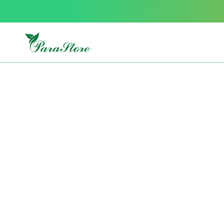
Packs
parastore
Pack
special
Pack
special
bebe
et
maman
Exclusif
parastore
Korean
skincare