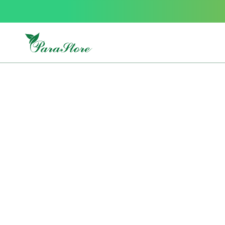
Packs
parastore
Pack
special
Pack
special
bebe
et
maman
Exclusif
parastore
Korean
skincare