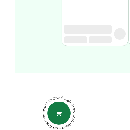
Homme
Soin
visage
homme
Nettoyant
&
gommage
Soin
hydratant
homme
Soin
STRIDERMA
anti
STRIVITE
age
CREME
homme
DÉPILATOIRE
Grand choix Grand choix Grand choix Grand choix Grand choix
Rasage
100ML
XEN
Mousse,
ADOL0R
crème
CREAM-
&
GEL
PHYTOTHERA
gel