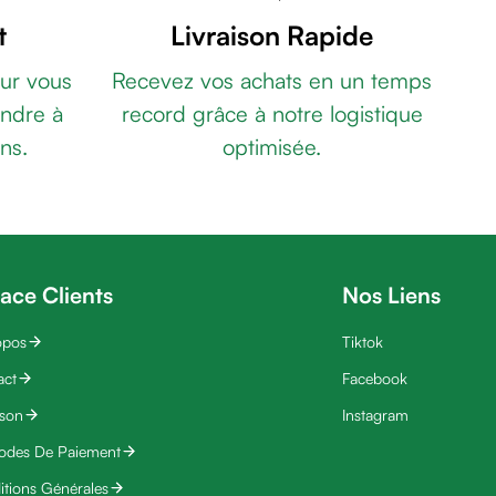
t
Livraison Rapide
ur vous
Recevez vos achats en un temps
ndre à
record grâce à notre logistique
ns.
optimisée.
ace Clients
Nos Liens
opos
Tiktok
act
Facebook
ison
Instagram
odes De Paiement
tions Générales