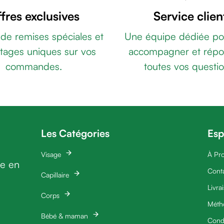
fres exclusives
Service clien
 de remises spéciales et
Une équipe dédiée po
tages uniques sur vos
accompagner et répo
commandes.
toutes vos questio
Les Catégories
Esp
Visage
À Pr
ie en
Cont
Capillaire
Livra
Corps
Méth
Bébé & maman
Condi