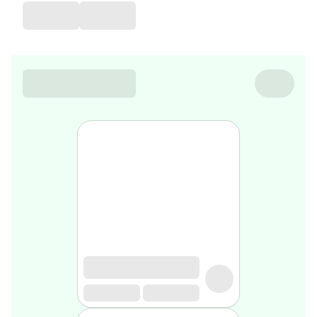
de
voyage
Sarrah's
favorite
Nature
&
bio
Aromathérapie
Huiles
essentielles
Huiles
végétales
Matériel
médical
Claquettes
orthpédiques
Matériel
médical
Homme