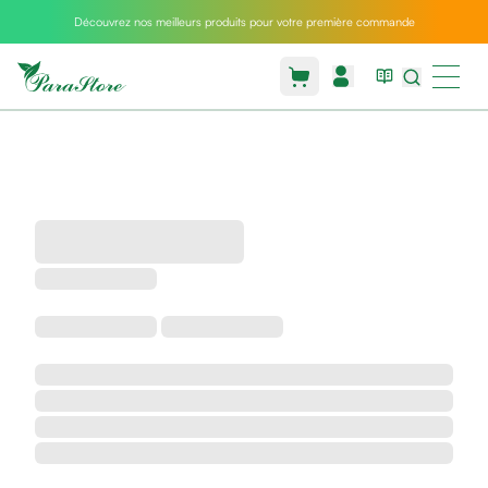
Découvrez nos meilleurs produits pour votre première commande
Packs
parastore
Pack
special
Pack
special
bebe
et
maman
Exclusif
parastore
Korean
skincare
Coussin