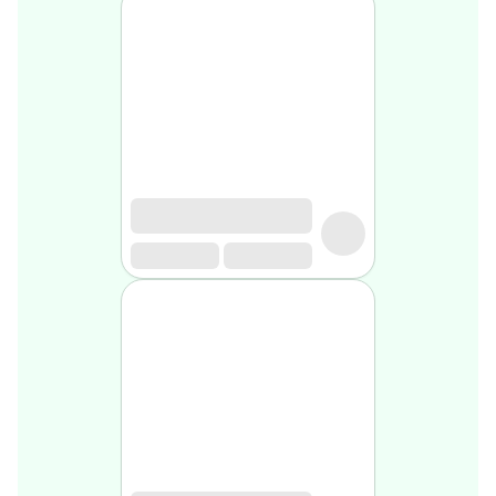
Soin
visage
homme
Nettoyant
&
gommage
Soin
hydratant
homme
Soin
anti
age
homme
Rasage
Mousse,
crème
&
gel
de