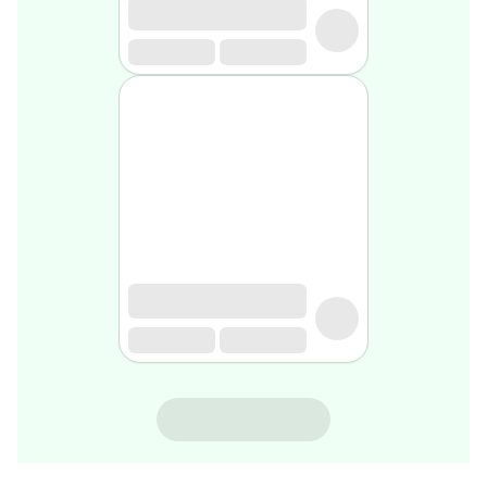
rasage
Après
rasage
Rasoir
&
accessoires
Douche
&
bain
homme
Douche
&
bain
homme
Déodorant
homme
Déodorant
homme
ISDIN