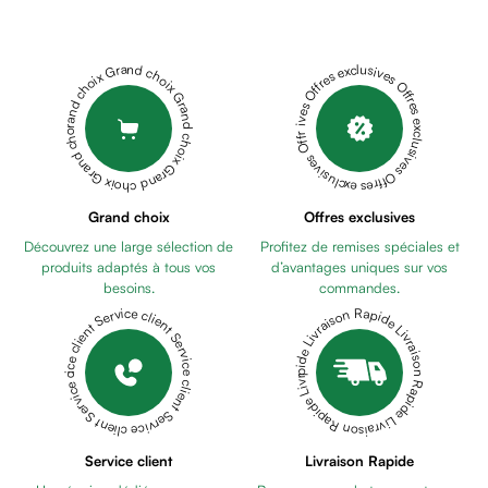
Cheveux
PACK
Fortifiant
SUBLIME
Anti
LIFT
Grand choix Grand choix Grand choix Grand choix Grand choix
Offres exclusives Offres exclusives Offres exclusives Offres exclusives Offres exclusives
chute
ISDINCEUTICS
Anti
RETINAL
pelliculaire
INTENSE+
Cheveux
ISDINCEUTICS
blancs
VITAL
Visage
Grand choix
Offres exclusives
EYES
Nettoyant
Découvrez une large sélection de
Profitez de remises spéciales et
+
&
produits adaptés à tous vos
d’avantages uniques sur vos
TROUSSE
démaquillant
besoins.
commandes.
OFFERTE
PRODERMA
Lait
Livraison Rapide Livraison Rapide Livraison Rapide Livraison Rapide Livraison Rapide
Service client Service client Service client Service client Service client
PACK
démaquillant
CAPILISS
Lotion
ANTI-
Gel
PELLICULAIRE
ESTHELLE
lavant
SYMETRIC
Eau
AVENE
Service client
Livraison Rapide
micellaire
COFFRET