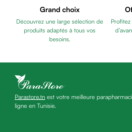
OMÉGA
&
Grand choix
Of
3
gel
ULTRA
de
Découvrez une large sélection de
Profitez
TG
PEDIAKID
rasage
produits adaptés à tous vos
d’avan
GOMMES
Après
MULTIVITAMINEES
PEDIAKID
besoins.
rasage
GOMMES
Rasoir
P'TIT
&
BIOTIC
LIPOMAG
accessoires
30
Douche
GÉLULES
HOLISTIX
&
HOLIGLOW
bain
BOITE
homme
DE
Parastore.tn
est votre meilleure parapharmac
Douche
30
&
ligne en Tunisie.
bain
homme
Déodorant