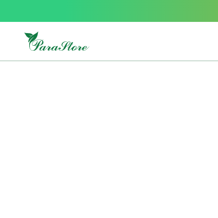
Packs
parastore
Pack
special
Pack
special
bebe
et
maman
Exclusif
parastore
Korean
skincare