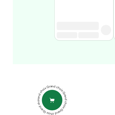
Matériel
médical
Homme
Soin
visage
homme
Nettoyant
&
gommage
Soin
hydratant
ALEONAT
homme
OLIVOX
PEDIAKID
Soin
GOMMES
anti
IMMUNITE
PHYTOTHERA
Grand choix Grand choix Grand choix Grand choix Grand choix
age
GROSSIVIT
homme
SIROP
Rasage
250ML
Mousse,
BIOHERBS
crème