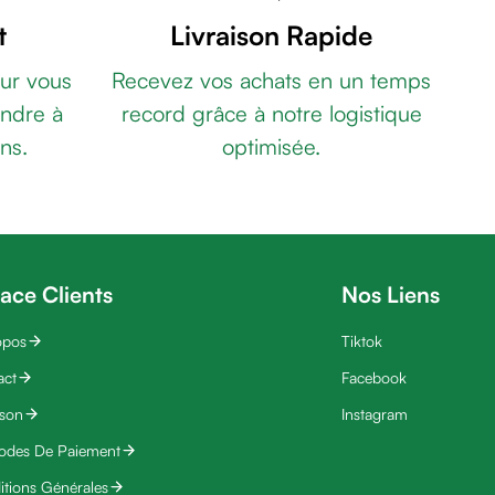
t
Livraison Rapide
ur vous
Recevez vos achats en un temps
ndre à
record grâce à notre logistique
ns.
optimisée.
ace Clients
Nos Liens
opos
Tiktok
act
Facebook
ison
Instagram
odes De Paiement
tions Générales