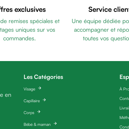
fres exclusives
Service clien
 de remises spéciales et
Une équipe dédiée po
tages uniques sur vos
accompagner et répo
commandes.
toutes vos questio
Les Catégories
Esp
Visage
À Pr
ie en
Cont
Capillaire
Livra
Corps
Méth
Bébé & maman
Condi