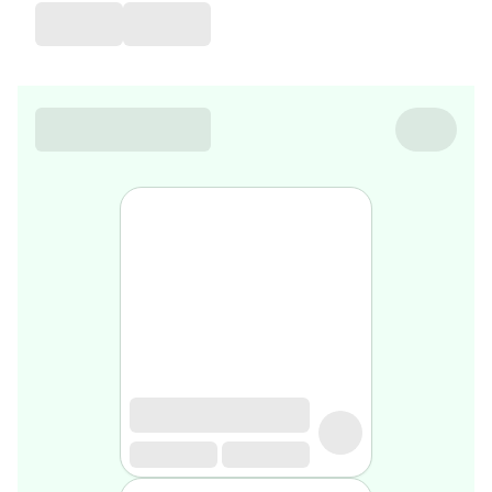
de
voyage
Sarrah's
favorite
Nature
&
bio
Aromathérapie
Huiles
essentielles
Huiles
végétales
Matériel
médical
Claquettes
orthpédiques
Matériel
médical
Homme