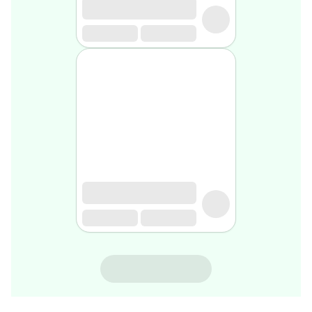
rasage
Après
rasage
Rasoir
&
accessoires
Douche
&
bain
homme
Douche
&
bain
homme
Déodorant
homme
Déodorant
homme
ALEONAT