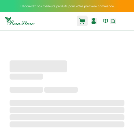
Découvrez nos meilleurs produits pour votre première commande
Packs
parastore
Pack
special
Pack
special
bebe
et
maman
Exclusif
parastore
Korean
skincare
Coussin