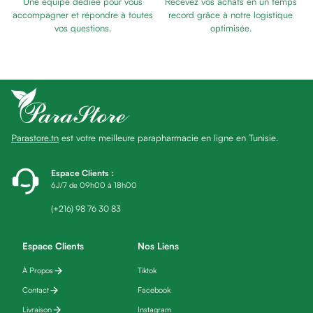
Une équipe dédiée pour vous
Recevez vos achats en un temps
Baume
SOMMEIL
accompagner et répondre à toutes
record grâce à notre logistique
Masque
vos questions.
optimisée.
visage
Gommage
visage
Pains
nettoyants
Huile
Parastore.tn
est votre meilleure parapharmacie en ligne en Tunisie.
lavante
Crème
lavante
Espace Clients
:
6J/7 de 09h00 à 18h00
Mousse
nettoyante
(+216) 98 76 30 83
Soin
anti-
Espace Clients
Nos Liens
âge
À Propos
Tiktok
Sérum
anti-
Contact
Facebook
âge
Livraison
Instagram