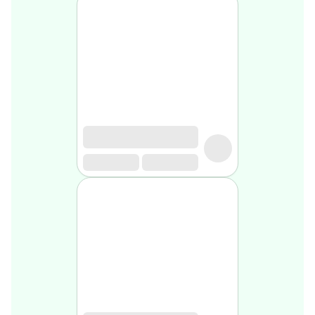
Soin
visage
homme
Nettoyant
&
gommage
Soin
hydratant
homme
Soin
anti
age
homme
Rasage
Mousse,
crème
&
gel
de