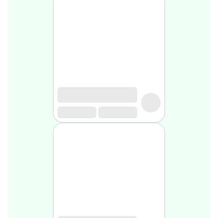
médical
Homme
Soin
visage
homme
Nettoyant
&
gommage
Soin
hydratant
homme
Soin
anti
age
homme
Rasage
Mousse,
crème
&