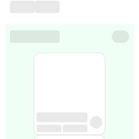
favorite
Coussin
de
voyage
Nesrine’s
favorite
Nature
&
bio
Aromathérapie
Huiles
essentielles
Huiles
végétales
Matériel
médical
Claquettes
orthpédiques
Matériel