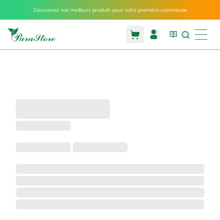
Découvrez nos meilleurs produits pour votre première commande
Packs
parastore
Pack
special
Pack
special
bebe
et
maman
Exclusif
parastore
Korean
skincare
Sarrah's