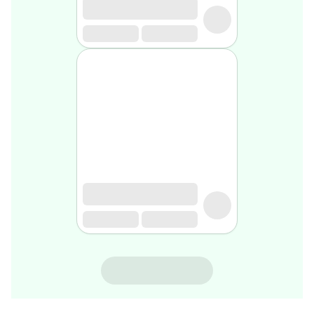
gel
de
rasage
Après
rasage
Rasoir
&
accessoires
Douche
&
bain
homme
Douche
&
bain
homme
Déodorant
homme
SVR