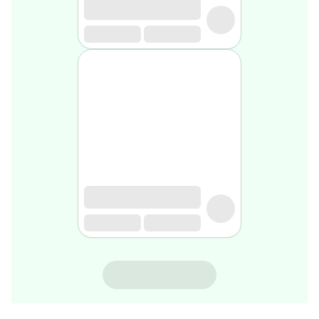
gel
de
rasage
Après
rasage
Rasoir
&
accessoires
Douche
&
bain
homme
Douche
&
bain
homme
Déodorant
homme
BIO