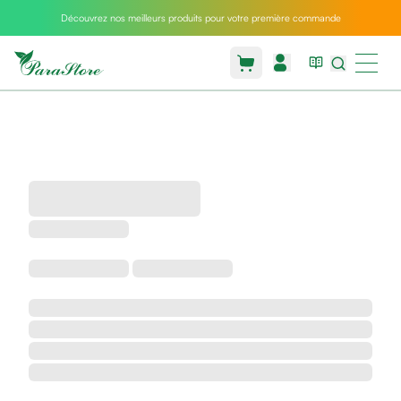
Découvrez nos meilleurs produits pour votre première commande
Packs
parastore
Pack
special
Pack
special
bebe
et
maman
Exclusif
parastore
Korean
skincare
Sarrah's