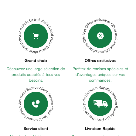
Déodorant
ORIENT
homme
HUILE
Cheveux
DE
Grand choix Grand choix Grand choix Grand choix Grand choix
Offres exclusives Offres exclusives Offres exclusives Offres exclusives Offres exclusives
Fortifiant
NOYAUX
Anti
DE
chute
DATTES
Anti
10ML
Inoderma
pelliculaire
Chantilly
Cheveux
Grand choix
Offres exclusives
Coco
blancs
Découvrez une large sélection de
Profitez de remises spéciales et
150g
BIO
Visage
produits adaptés à tous vos
d’avantages uniques sur vos
ORIENT
Nettoyant
besoins.
commandes.
HUILE
&
Livraison Rapide Livraison Rapide Livraison Rapide Livraison Rapide Livraison Rapide
Service client Service client Service client Service client Service client
DE
démaquillant
NIGELLE
Lait
90ML
BIO
démaquillant
ORIENT
Lotion
HUILE
Gel
DE
Service client
Livraison Rapide
lavant
NOIX