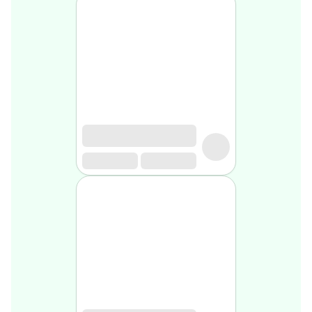
médical
Homme
Soin
visage
homme
Nettoyant
&
gommage
Soin
hydratant
homme
Soin
anti
age
homme
Rasage
Mousse,
crème
&