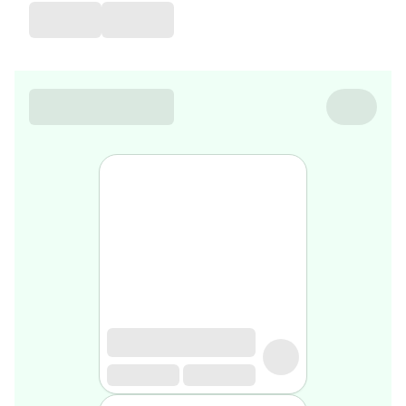
favorite
Coussin
de
voyage
Nesrine’s
favorite
Nature
&
bio
Aromathérapie
Huiles
essentielles
Huiles
végétales
Matériel
médical
Claquettes
orthpédiques
Matériel